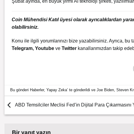
Şubat ayında, en büyük yirmi AI teknoloji şirketi, yazılıml
Coin Mühendisi Katıl üyesi olarak ayrıcalıklardan yar
olabilirsiniz.
Konu ile ilgili yorumlarınızı bize yazabilirsiniz. Ayrıca, bu t
Telegram
,
Youtube
ve
Twitter
kanallarımızdan takip edebi
Bu gönderi
Haberler
,
Yapay Zeka
’ te gönderildi ve
Joe Biden
,
Steven K
ABD Temsilciler Meclisi Fed’in Dijital Para Çıkarmasını
Bir yanıt yazın