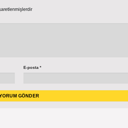
şaretlenmişlerdir
E-posta
*