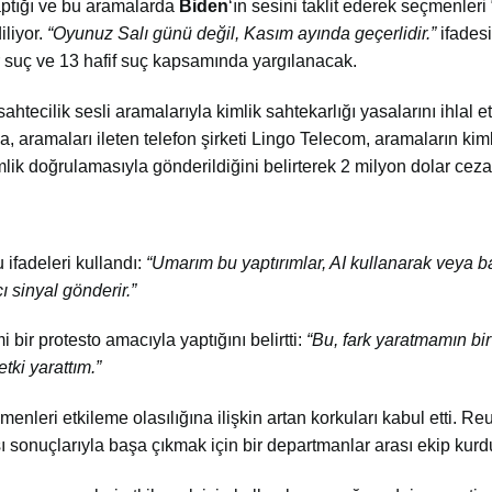
yaptığı ve bu aramalarda
Biden
‘ın sesini taklit ederek seçmenleri 
iliyor.
“Oyunuz Salı günü değil, Kasım ayında geçerlidir.”
ifadesi
r suç ve 13 hafif suç kapsamında yargılanacak.
ecilik sesli aramalarıyla kimlik sahtekarlığı yasalarını ihlal et
, aramaları ileten telefon şirketi Lingo Telecom, aramaların kim
lik doğrulamasıyla gönderildiğini belirterek 2 milyon dolar ceza
ifadeleri kullandı:
“Umarım bu yaptırımlar, AI kullanarak veya b
 sinyal gönderir.”
bir protesto amacıyla yaptığını belirtti:
“Bu, fark yaratmamın bi
tki yarattım.”
enleri etkileme olasılığına ilişkin artan korkuları kabul etti. Reu
 sonuçlarıyla başa çıkmak için bir departmanlar arası ekip kurd