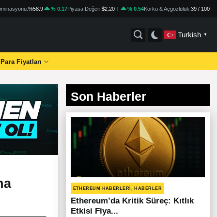
minasyonu:
%58.9
% 0.17
Piyasa Değeri:
$2.20 T
% 0.54
Korku & Açgözlülük:
39 / 100
Turkish
▼
 Para Fiyatları
Son Haberler
na
ETHEREUM HABERLERI, HABERLER
Ethereum’da Kritik Süreç: Kıtlık
Etkisi Fiya...