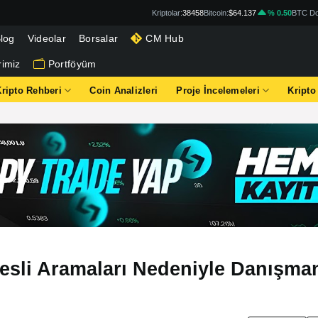
Kriptolar:
38458
Bitcoin:
$64.137
% 0.50
BTC Do
log
Videolar
Borsalar
CM Hub
rimiz
Portföyüm
Kripto Rehberi
Coin Analizleri
Proje İncelemeleri
Kripto
Sesli Aramaları Nedeniyle Danışma