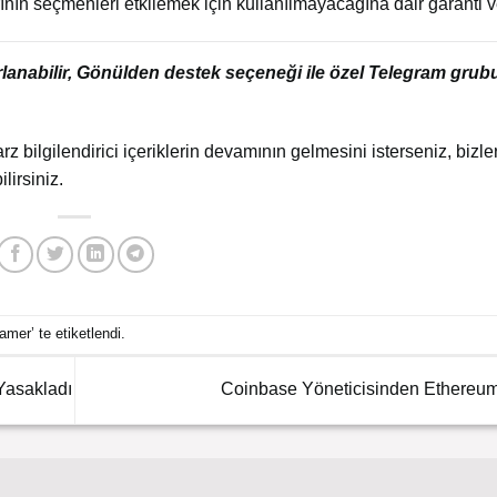
arının seçmenleri etkilemek için kullanılmayacağına dair garanti v
arlanabilir, Gönülden destek seçeneği ile özel Telegram gru
arz bilgilendirici içeriklerin devamının gelmesini isterseniz, bizler
lirsiniz.
ramer
’ te etiketlendi.
 Yasakladı
Coinbase Yöneticisinden Ethereu