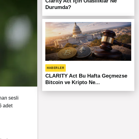
Clarity Act için Olasılıklar Ne
Durumda?
HABERLER
CLARITY Act Bu Hafta Geçmezse
Bitcoin ve Kripto Ne...
nan sesli
6 adet