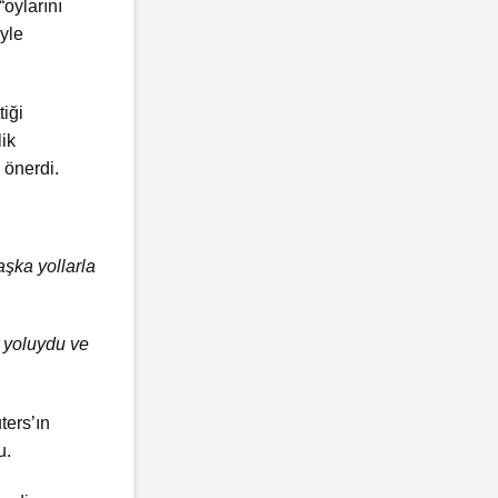
“oylarını
yle
tiği
lik
 önerdi.
aşka yollarla
r yoluydu ve
ters’ın
u.