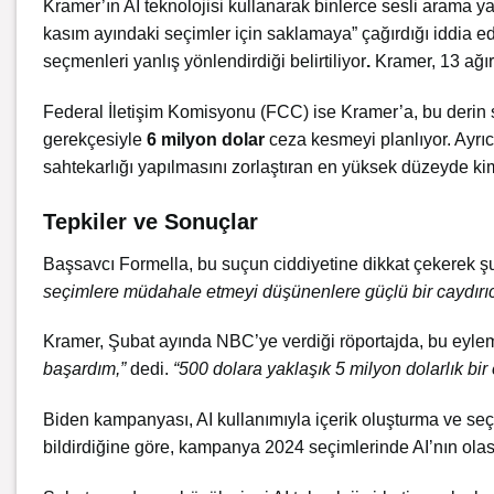
Kramer’ın AI teknolojisi kullanarak binlerce sesli arama 
kasım ayındaki seçimler için saklamaya” çağırdığı iddia ed
seçmenleri yanlış yönlendirdiği belirtiliyor
.
Kramer, 13 ağı
Federal İletişim Komisyonu (FCC) ise Kramer’a, bu derin saht
gerekçesiyle
6 milyon dolar
ceza kesmeyi planlıyor. Ayrıca
sahtekarlığı yapılmasını zorlaştıran en yüksek düzeyde kim
Tepkiler ve Sonuçlar
Başsavcı Formella, bu suçun ciddiyetine dikkat çekerek şu 
seçimlere müdahale etmeyi düşünenlere güçlü bir caydırıcı
Kramer, Şubat ayında NBC’ye verdiği röportajda, bu eylemi 
başardım,”
dedi.
“500 dolara yaklaşık 5 milyon dolarlık bir e
Biden kampanyası,
AI
kullanımıyla içerik oluşturma ve seçm
bildirdiğine göre, kampanya 2024 seçimlerinde AI’nın olası