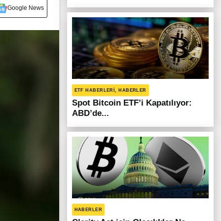
Google News
ETF HABERLERI, HABERLER
Spot Bitcoin ETF’i Kapatılıyor:
ABD’de...
HABERLER