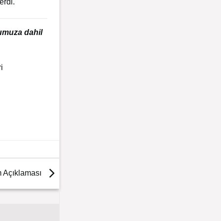
erdi.
bumuza dahil
i
m Açıklaması