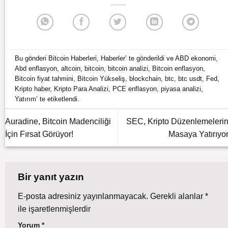
Bu gönderi
Bitcoin Haberleri
,
Haberler
’ te gönderildi ve
ABD ekonomi
,
Abd enflasyon
,
altcoin
,
bitcoin
,
bitcoin analizi
,
Bitcoin enflasyon
,
Bitcoin fiyat tahmini
,
Bitcoin Yükseliş
,
blockchain
,
btc
,
btc usdt
,
Fed
,
Kripto haber
,
Kripto Para Analizi
,
PCE enflasyon
,
piyasa analizi
,
Yatırım
’ te etiketlendi.
Auradine, Bitcoin Madenciliği
SEC, Kripto Düzenlemelerin
İçin Fırsat Görüyor!
Masaya Yatırıyor
Bir yanıt yazın
E-posta adresiniz yayınlanmayacak.
Gerekli alanlar
*
ile işaretlenmişlerdir
Yorum
*