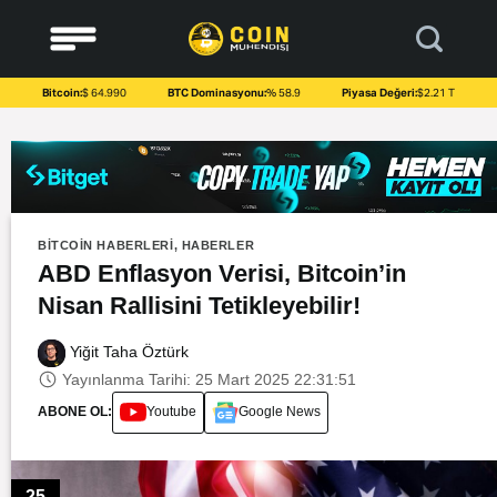
to
content
Bitcoin:
$ 64.990
BTC Dominasyonu:
% 58.9
Piyasa Değeri:
$2.21 T
BITCOIN HABERLERI
,
HABERLER
ABD Enflasyon Verisi, Bitcoin’in
Nisan Rallisini Tetikleyebilir!
Yiğit Taha Öztürk
Yayınlanma Tarihi: 25 Mart 2025 22:31:51
ABONE OL:
Youtube
Google News
25