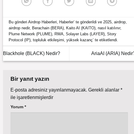
Bu gönderi
Airdrop Haberleri
,
Haberler
’ te gönderildi ve
2025
,
airdrop
,
airdrop nedir
,
Berachain (BERA)
,
Kaito AI (KAITO)
,
nasıl katılınır
,
Plume Network (PLUME)
,
RWA
,
Solayer Labs (LAYER)
,
Story
Protocol (IP)
,
topluluk etkileşimi
,
yüksek kazanç
’ te etiketlendi.
Blackhole (BLACK) Nedir?
AriaAI (ARIA) Nedir
Bir yanıt yazın
E-posta adresiniz yayınlanmayacak.
Gerekli alanlar
*
ile işaretlenmişlerdir
Yorum
*