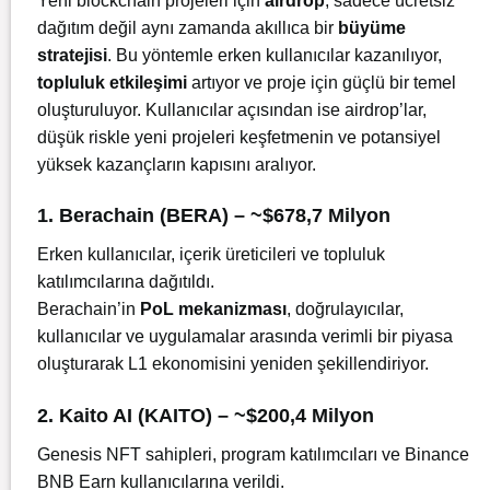
Yeni blockchain projeleri için
airdrop
, sadece ücretsiz
dağıtım değil aynı zamanda akıllıca bir
büyüme
stratejisi
. Bu yöntemle erken kullanıcılar kazanılıyor,
topluluk
etkileşimi
artıyor ve proje için güçlü bir temel
oluşturuluyor. Kullanıcılar açısından ise airdrop’lar,
düşük riskle yeni projeleri keşfetmenin ve potansiyel
yüksek kazançların kapısını aralıyor.
1. Berachain (BERA) – ~$678,7 Milyon
Erken kullanıcılar, içerik üreticileri ve topluluk
katılımcılarına dağıtıldı.
Berachain’in
PoL mekanizması
, doğrulayıcılar,
kullanıcılar ve uygulamalar arasında verimli bir piyasa
oluşturarak L1 ekonomisini yeniden şekillendiriyor.
2. Kaito AI (KAITO) – ~$200,4 Milyon
Genesis NFT sahipleri, program katılımcıları ve Binance
BNB Earn kullanıcılarına verildi.