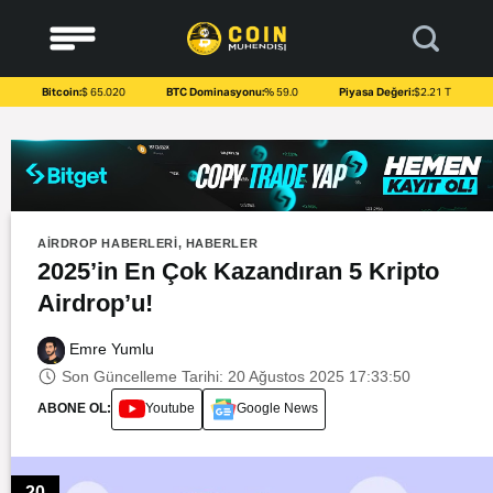
to
content
Bitcoin:
$ 65.020
BTC Dominasyonu:
% 59.0
Piyasa Değeri:
$2.21 T
AIRDROP HABERLERI
,
HABERLER
2025’in En Çok Kazandıran 5 Kripto
Airdrop’u!
Emre Yumlu
Son Güncelleme Tarihi: 20 Ağustos 2025 17:33:50
ABONE OL:
Youtube
Google News
20