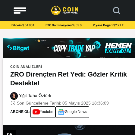
to
content
Bitcoin:
$ 64.881
BTC Dominasyonu:
% 59.0
Piyasa Değeri:
$2.21 T
COIN ANALIZLERI
ZRO Dirençten Ret Yedi: Gözler Kritik
Destekte!
Yiğit Taha Öztürk
Son Güncelleme Tarihi: 05 Mayıs 2025 18:36:09
ABONE OL:
Youtube
Google News
05