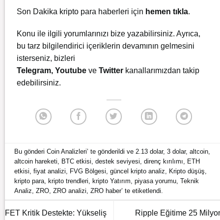
Son Dakika kripto para haberleri için
hemen tıkla
.
Konu ile ilgili yorumlarınızı bize yazabilirsiniz. Ayrıca,
bu tarz bilgilendirici içeriklerin devamının gelmesini
isterseniz, bizleri
Telegram
,
Youtube
ve
Twitter
kanallarımızdan takip
edebilirsiniz.
Bu gönderi
Coin Analizleri
’ te gönderildi ve
2.13 dolar
,
3 dolar
,
altcoin
,
altcoin hareketi
,
BTC etkisi
,
destek seviyesi
,
direnç kırılımı
,
ETH
etkisi
,
fiyat analizi
,
FVG Bölgesi
,
güncel kripto analiz
,
Kripto düşüş
,
kripto para
,
kripto trendleri
,
kripto Yatırım
,
piyasa yorumu
,
Teknik
Analiz
,
ZRO
,
ZRO analizi
,
ZRO haber
’ te etiketlendi.
FET Kritik Destekte: Yükseliş
Ripple Eğitime 25 Milyo