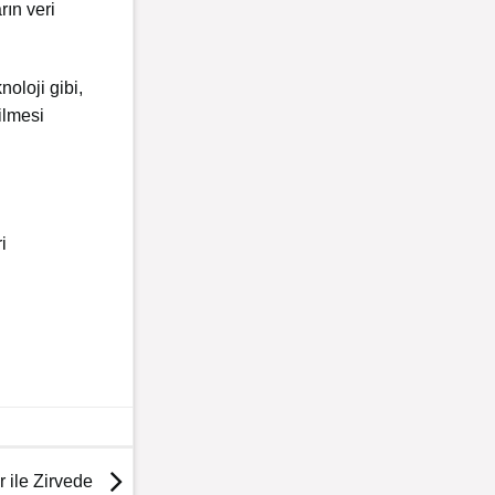
rın veri
oloji gibi,
ilmesi
i
 ile Zirvede