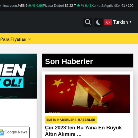
minasyonu:
%58.9
% 0.06
Piyasa Değeri:
$2.22 T
% 0.41
Korku & Açgözlülük:
41 / 100
Turkish
▼
 Para Fiyatları
Son Haberler
EMTIA HABERLERI, HABERLER
Çin 2023’ten Bu Yana En Büyük
Google News
Altın Alımını ...