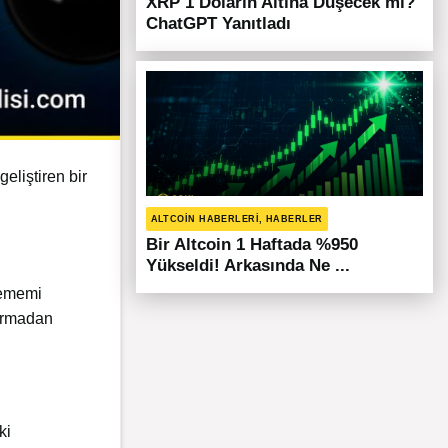
XRP 1 Doların Altına Düşecek mi?
ChatGPT Yanıtladı
eliştiren bir
ALTCOIN HABERLERI, HABERLER
Bir Altcoin 1 Haftada %950
Yükseldi! Arkasında Ne ...
tememi
karmadan
ki