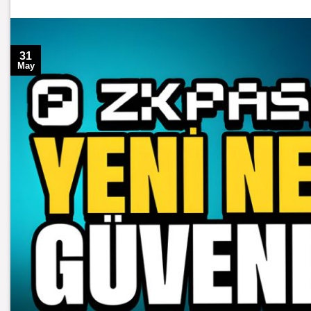
31
May