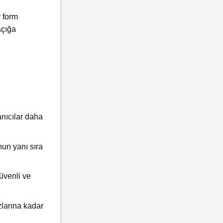
r form
açığa
anıcılar daha
nun yanı sıra
güvenli ve
zlarına kadar