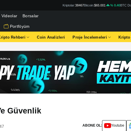
Kriptolar:
38467
Bitcoin:
$65.001
% 0.40
BTC Do
Videolar
Borsalar
Portföyüm
Kripto Rehberi
Coin Analizleri
Proje İncelemeleri
Kripto
Ve Güvenlik
ABONE OL:
Youtube
:47