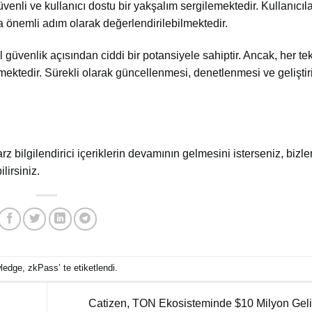
nli ve kullanıcı dostu bir yakşalım sergilemektedir. Kullanıcıla
da önemli adım olarak değerlendirilebilmektedir.
güvenlik açısından ciddi bir potansiyele sahiptir. Ancak, her tekn
lmektedir. Sürekli olarak güncellenmesi, denetlenmesi ve geliştir
arz bilgilendirici içeriklerin devamının gelmesini isterseniz, bizler
lirsiniz.
ledge
,
zkPass
’ te etiketlendi.
Catizen, TON Ekosisteminde $10 Milyon Gelir