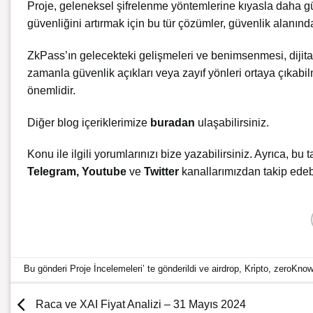
Proje, geleneksel şifrelenme yöntemlerine kıyasla daha güve
güvenliğini artırmak için bu tür çözümler, güvenlik alanın
ZkPass’ın gelecekteki gelişmeleri ve benimsenmesi, dijital 
zamanla güvenlik açıkları veya zayıf yönleri ortaya çıkabi
önemlidir.
Diğer blog içeriklerimize
buradan
ulaşabilirsiniz.
Konu ile ilgili yorumlarınızı bize yazabilirsiniz. Ayrıca, bu t
Telegram
,
Youtube
ve
Twitter
kanallarımızdan takip edebi
Bu gönderi
Proje İncelemeleri
’ te gönderildi ve
airdrop
,
Kri̇pto
,
zeroKnow
Raca ve XAI Fiyat Analizi – 31 Mayıs 2024