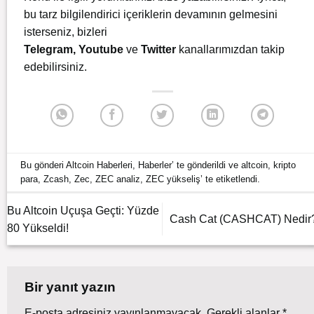
bu tarz bilgilendirici içeriklerin devamının gelmesini
isterseniz, bizleri
Telegram
,
Youtube
ve
Twitter
kanallarımızdan takip
edebilirsiniz.
Bu gönderi
Altcoin Haberleri
,
Haberler
’ te gönderildi ve
altcoin
,
kripto
para
,
Zcash
,
Zec
,
ZEC analiz
,
ZEC yükseliş
’ te etiketlendi.
Bu Altcoin Uçuşa Geçti: Yüzde
Cash Cat (CASHCAT) Nedir
80 Yükseldi!
Bir yanıt yazın
E-posta adresiniz yayınlanmayacak.
Gerekli alanlar
*