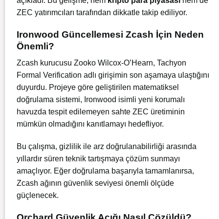
açıkladı. Bu gelişme, hem
kripto
para piyasası
hem de
ZEC yatırımcıları tarafından dikkatle takip ediliyor.
Ironwood Güncellemesi Zcash İçin Neden
Önemli?
Zcash kurucusu Zooko Wilcox-O’Hearn, Tachyon
Formal Verification adlı girişimin son aşamaya ulaştığını
duyurdu. Projeye göre geliştirilen matematiksel
doğrulama sistemi, Ironwood isimli yeni korumalı
havuzda tespit edilemeyen sahte ZEC üretiminin
mümkün olmadığını kanıtlamayı hedefliyor.
Bu çalışma, gizlilik ile arz doğrulanabilirliği arasında
yıllardır süren teknik tartışmaya çözüm sunmayı
amaçlıyor. Eğer doğrulama başarıyla tamamlanırsa,
Zcash ağının güvenlik seviyesi önemli ölçüde
güçlenecek.
Orchard Güvenlik Açığı Nasıl Çözüldü?