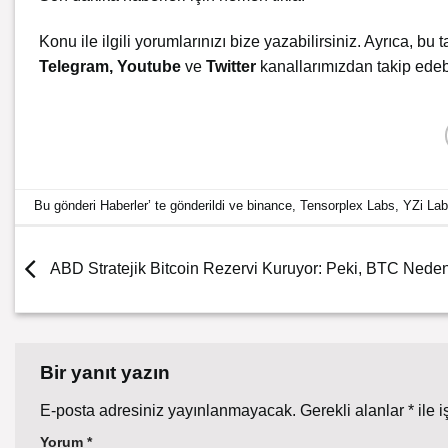
Konu ile ilgili yorumlarınızı bize yazabilirsiniz. Ayrıca, bu t
Telegram
,
Youtube
ve
Twitter
kanallarımızdan takip edebi
Bu gönderi
Haberler
’ te gönderildi ve
binance
,
Tensorplex Labs
,
YZi La
ABD Stratejik Bitcoin Rezervi Kuruyor: Peki, BTC Nede
Bir yanıt yazın
E-posta adresiniz yayınlanmayacak.
Gerekli alanlar
*
ile i
Yorum
*