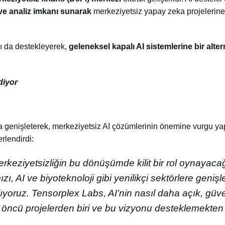
 ve analiz imkanı sunarak
merkeziyetsiz yapay zeka projelerine
nı da destekleyerek,
geleneksel kapalı AI sistemlerine bir alter
diyor
ya genişleterek, merkeziyetsiz AI çözümlerinin önemine vurgu yap
erlendirdi:
keziyetsizliğin bu dönüşümde kilit bir rol oynayaca
 AI ve biyoteknoloji gibi yenilikçi sektörlere genişl
ğlıyoruz. Tensorplex Labs, AI’nin nasıl daha açık, güve
en öncü projelerden biri ve bu vizyonu desteklemekten