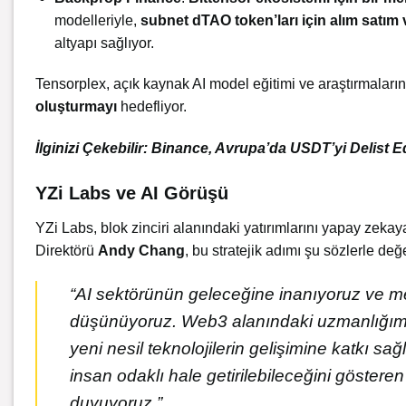
modelleriyle,
subnet dTAO token’ları için alım satım
altyapı sağlıyor.
Tensorplex, açık kaynak AI model eğitimi ve araştırmaları
oluşturmayı
hedefliyor.
İlginizi Çekebilir:
Binance, Avrupa’da USDT’yi Delist E
YZi Labs ve AI Görüşü
YZi Labs, blok zinciri alanındaki yatırımlarını yapay zeka
Direktörü
Andy Chang
, bu stratejik adımı şu sözlerle değ
“AI sektörünün geleceğine inanıyoruz ve mer
düşünüyoruz. Web3 alanındaki uzmanlığımızı,
yeni nesil teknolojilerin gelişimine katkı sa
insan odaklı hale getirilebileceğini göster
duyuyoruz.”