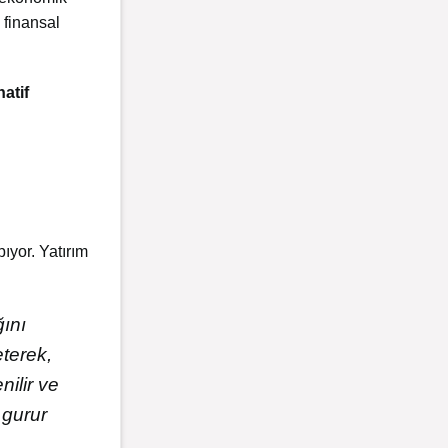
 finansal
natif
ıyor. Yatırım
ğını
eterek,
nilir ve
 gurur