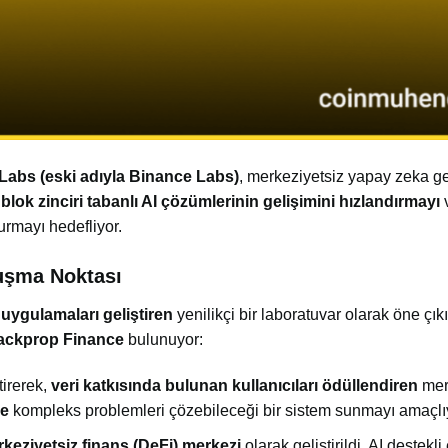
Labs (eski adıyla Binance Labs)
, merkeziyetsiz yapay zeka ge
,
blok zinciri tabanlı AI çözümlerinin gelişimini hızlandırmayı
turmayı hedefliyor.
luşma Noktası
 uygulamaları geliştiren
yenilikçi bir laboratuvar olarak öne çıkı
ackprop Finance
bulunuyor:
tirerek,
veri katkısında bulunan kullanıcıları ödüllendiren
merk
le
kompleks problemleri çözebileceği bir sistem sunmayı amaçlı
rkeziyetsiz finans (DeFi) merkezi
olarak geliştirildi. AI destekl