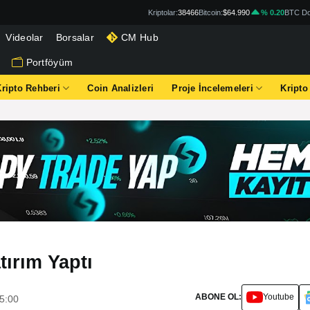
Kriptolar:
38466
Bitcoin:
$64.990
% 0.20
BTC Do
Videolar
Borsalar
CM Hub
Portföyüm
Kripto Rehberi
Coin Analizleri
Proje İncelemeleri
Kripto
tırım Yaptı
ABONE OL:
Youtube
5:00