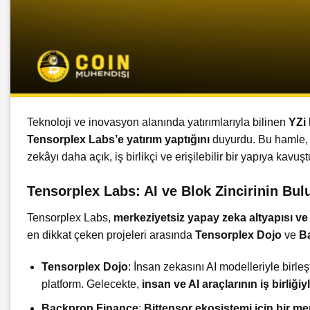
Teknoloji ve inovasyon alanında yatırımlarıyla bilinen
YZi 
Tensorplex Labs’e yatırım yaptığını
duyurdu. Bu hamle
zekâyı daha açık, iş birlikçi ve erişilebilir bir yapıya kavuş
Tensorplex Labs: AI ve Blok Zincirinin Bu
Tensorplex Labs,
merkeziyetsiz yapay zeka altyapısı ve
en dikkat çeken projeleri arasında
Tensorplex Dojo
ve
B
Tensorplex Dojo
: İnsan zekasını AI modelleriyle birleş
platform. Gelecekte,
insan ve AI araçlarının iş birliğiy
Backprop Finance
:
Bittensor ekosistemi için bir me