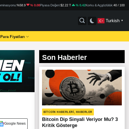
minasyonu:
%58.9
% 0.08
Piyasa Değeri:
$2.22 T
% 0.42
Korku & Açgözlülük:
40 / 100
Turkish
▼
 Para Fiyatları
Son Haberler
BITCOIN HABERLERI, HABERLER
Bitcoin Dip Sinyali Veriyor Mu? 3
Google News
Kritik Gösterge