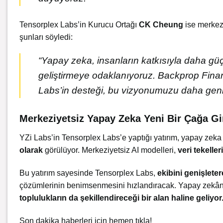
Tensorplex Labs’in Kurucu Ortağı
CK Cheung
ise merkezi
şunları söyledi:
“Yapay zeka, insanların katkısıyla daha güçlü
geliştirmeye odaklanıyoruz. Backprop Finan
Labs’in desteği, bu vizyonumuzu daha geni
Merkeziyetsiz Yapay Zeka Yeni Bir Çağa Gi
YZi Labs’in Tensorplex Labs’e yaptığı yatırım, yapay zeka
olarak
görülüyor. Merkeziyetsiz AI modelleri,
veri tekeller
Bu yatırım sayesinde Tensorplex Labs,
ekibini genişlete
çözümlerinin benimsenmesini hızlandıracak. Yapay zekânın 
toplulukların da şekillendireceği bir alan haline geliyor
Son dakika haberleri için
hemen tıkla!