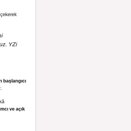
 çekerek
ni
uz. YZi
n başlangıcı
.
kâ
lımcı ve açık