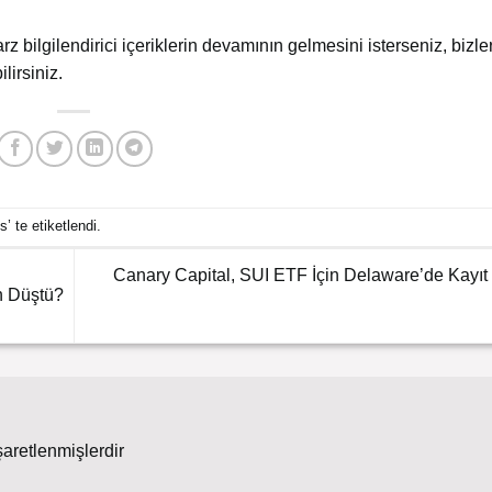
arz bilgilendirici içeriklerin devamının gelmesini isterseniz, bizler
lirsiniz.
bs
’ te etiketlendi.
Canary Capital, SUI ETF İçin Delaware’de Kayıt
n Düştü?
şaretlenmişlerdir