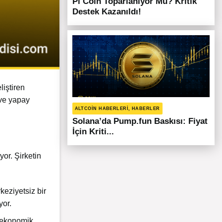
Pi Coin Toparlanıyor Mu? Kritik
Destek Kazanıldı!
liştiren
ve yapay
ALTCOIN HABERLERI, HABERLER
Solana’da Pump.fun Baskısı: Fiyat
İçin Kriti...
yor. Şirketin
eziyetsiz bir
yor.
i ekonomik