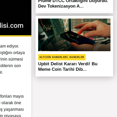
Plume DTCC Ortaklığını Duyurdu:
Dev Tokenizasyon A...
vam ediyor.
ıştığını ortaya
ALTCOIN HABERLERI, HABERLER
rinin sürmesi
Upbit Delist Kararı Verdi! Bu
iditenin son
Meme Coin Tarihi Dib...
r.
fonları mayıs
i olarak öne
kış yaşanması
nin piyasaya