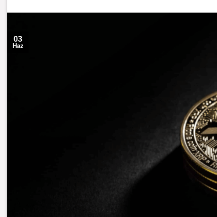
03
Haz