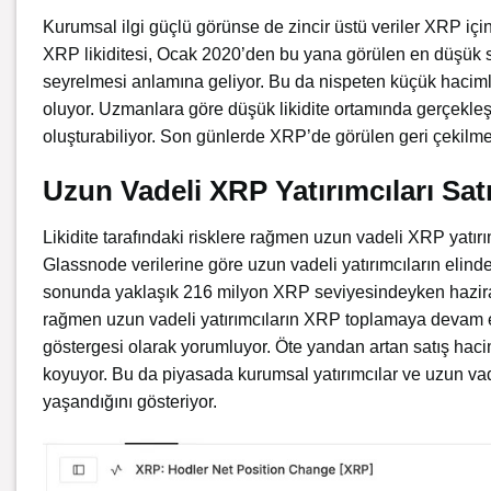
Kurumsal ilgi güçlü görünse de zincir üstü veriler XRP içi
XRP likiditesi, Ocak 2020’den bu yana görülen en düşük sev
seyrelmesi anlamına geliyor. Bu da nispeten küçük hacimli
oluyor. Uzmanlara göre düşük likidite ortamında gerçekleşe
oluşturabiliyor. Son günlerde XRP’de görülen geri çekilme
Uzun Vadeli XRP Yatırımcıları Sa
Likidite tarafındaki risklere rağmen uzun vadeli XRP yatır
Glassnode verilerine göre uzun vadeli yatırımcıların elind
sonunda yaklaşık 216 milyon XRP seviyesindeyken hazira
rağmen uzun vadeli yatırımcıların XRP toplamaya devam ett
göstergesi olarak yorumluyor. Öte yandan artan satış haciml
koyuyor. Bu da piyasada kurumsal yatırımcılar ve uzun vadel
yaşandığını gösteriyor.