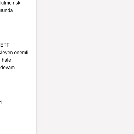
kilme riski
umunda
. ETF
ekleyen önemli
n hale
e devam
i