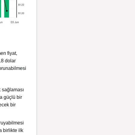
n fiyat,
18 dolar
korunabilmesi
ık sağlaması
a güçlü bir
ecek bir
ruyabilmesi
birlikte ilk