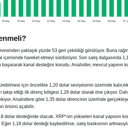
lenmeli?
vesinden yaklaşık yüzde 53 geri çekildiği görülüyor. Buna rağme
içerisinde hareket etmeyi sürdürüyor. Son satış dalgasında 1,
 başararak kanal desteğini korudu. Analistler, mevcut yapının 
bilmesi için öncelikle 1,20 dolar seviyesinin üzerinde kalıcıl
takip ettiği ilk direnç bölgesi 1,28 dolar olarak öne çıkıyor. Dah
ekiyor. Analistlere göre 1,35 dolar direncinin üzerinde gerçekleş
ın önünü açabilir.
8 dolar desteğinde olacak. XRP’nin yükselen kanal yapısını ko
ğer 1,18 dolar desteği kaybedilirse, satış baskısının artmasıyla 