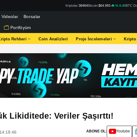
Kriptolar:
38464
Bitcoin:
$64.993
% 0.40
BTC Do
Videolar
Borsalar
Portföyüm
Kripto Rehberi
Coin Analizleri
Proje İncelemeleri
Kripto
Likiditede: Veriler Şaşırttı!
ABONE OL:
Youtube
14:18:46