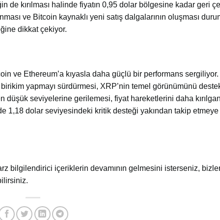
n de kırılması halinde fiyatın 0,95 dolar bölgesine kadar geri çe
nması ve Bitcoin kaynaklı yeni satış dalgalarının oluşması dur
ine dikkat çekiyor.
oin ve Ethereum’a kıyasla daha güçlü bir performans sergiliyor
rın birikim yapmayı sürdürmesi, XRP’nin temel görünümünü dest
 en düşük seviyelerine gerilemesi, fiyat hareketlerini daha kırılga
 de 1,18 dolar seviyesindeki kritik desteği yakından takip etmey
arz bilgilendirici içeriklerin devamının gelmesini isterseniz, bizler
lirsiniz.