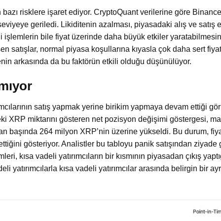
n bazı risklere işaret ediyor. CryptoQuant verilerine göre Binanc
iyeye geriledi. Likiditenin azalması, piyasadaki alış ve satış e
 işlemlerin bile fiyat üzerinde daha büyük etkiler yaratabilmes
n satışlar, normal piyasa koşullarına kıyasla çok daha sert fiyat
nin arkasında da bu faktörün etkili olduğu düşünülüyor.
tmıyor
ımcılarının satış yapmak yerine birikim yapmaya devam ettiği gör
eki XRP miktarını gösteren net pozisyon değişimi göstergesi, ma
n başında 264 milyon XRP’nin üzerine yükseldi. Bu durum, fiya
iğini gösteriyor. Analistler bu tabloyu panik satışından ziyade
eri, kısa vadeli yatırımcıların bir kısmının piyasadan çıkış yaptı
i yatırımcılarla kısa vadeli yatırımcılar arasında belirgin bir ay