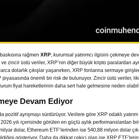
ş baskısına rağmen
XRP
, kurumsal yatırımcı ilgisini çekmeye de
 ve zincir üstü veriler, XRP’nin diğer büyük kripto paralardan ayr
arca dolarlık çıkışlar yaşanırken, XRP fonlarına sermaye girişle
yasasında önemli bir risk de bulunuyor. Zincir üstü veriler, lik
 durum fiyat hareketlerinin daha sert hale gelmesine neden olabili
kmeye Devam Ediyor
 pozitif ayrışmayı sürdürüyor. Verilere göre XRP odaklı yatırım 
 2026 yılı içerisinde görülen en güçlü aylık performanslardan bir
 milyar dolar, Ethereum ETF’lerinden ise 540,88 milyon dolar çı
rildiğini gösteriyor. Daha da dikkat çekici olan ise XRP ETF’leri