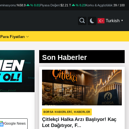
minasyonu:
%58.9
% 0.01
Piyasa Değeri:
$2.21 T
% 0.23
Korku & Açgözlülük:
39 / 100
Turkish
▼
 Para Fiyatları
Son Haberler
BORSA HABERLERI, HABERLER
Çitlekçi Halka Arzı Başlıyor! Kaç
Google News
Lot Dağıtıyor, F...