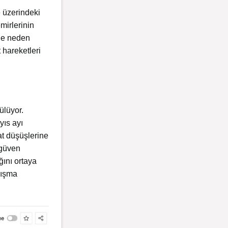
e üzerindeki
mirlerinin
ine neden
 hareketleri
ülüyor.
yıs ayı
t düşüşlerine
 güven
ğını ortaya
rışma