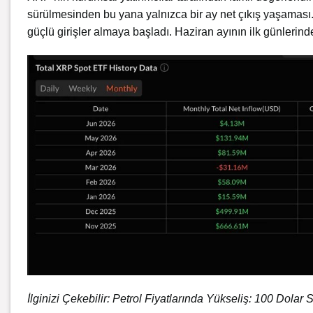
sürülmesinden bu yana yalnızca bir ay net çıkış yaşaması.
güçlü girişler almaya başladı. Haziran ayının ilk günlerinde
İlginizi Çekebilir:
Petrol Fiyatlarında Yükseliş: 100 Dolar