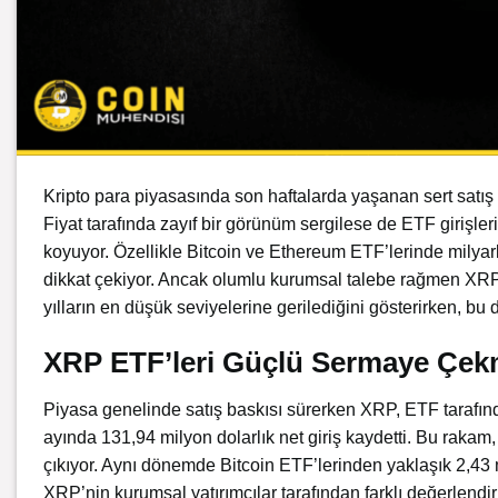
Kripto para piyasasında son haftalarda yaşanan sert satı
Fiyat tarafında zayıf bir görünüm sergilese de ETF girişleri
koyuyor. Özellikle Bitcoin ve Ethereum ETF’lerinde milyarl
dikkat çekiyor. Ancak olumlu kurumsal talebe rağmen XRP pi
yılların en düşük seviyelerine gerilediğini gösterirken, bu
XRP ETF’leri Güçlü Sermaye Çe
Piyasa genelinde satış baskısı sürerken XRP, ETF tarafında
ayında 131,94 milyon dolarlık net giriş kaydetti. Bu rakam,
çıkıyor. Aynı dönemde Bitcoin ETF’lerinden yaklaşık 2,43
XRP’nin kurumsal yatırımcılar tarafından farklı değerlendi