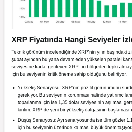
XRP Fiyatında Hangi Seviyeler İz
Teknik görünüm incelendiğinde XRP’nin yılın başındaki zir
şubat ayından bu yana devam eden yükselen paralel kanal 
seviyesine kadar gerileyen XRP, bu bölgeden tepki almayı
için bu seviyenin kritik öneme sahip olduğunu belirtiyor.
Yükseliş Senaryosu: XRP’nin pozitif görünümünü sürdüre
gerekiyor. Bu seviyenin korunması halinde yatırımcıların 
toparlanma için ise 1,35 dolar seviyesinin aşılması ger
kırılım, XRP’de yeni bir yükseliş dalgasının başlamasın
Düşüş Senaryosu: Ayı senaryosunda ise tüm gözler 1,1
için bu seviyenin üzerinde kalması büyük önem taşıyor. E