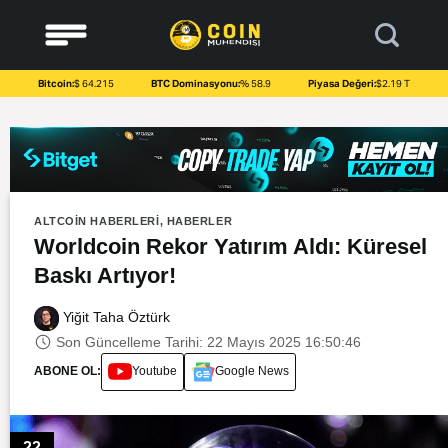
to
content
Bitcoin:
$ 64.215
BTC Dominasyonu:
% 58.9
Piyasa Değeri:
$2.19 T
ALTCOIN HABERLERI
,
HABERLER
Worldcoin Rekor Yatırım Aldı: Küresel
Baskı Artıyor!
Yiğit Taha Öztürk
Son Güncelleme Tarihi: 22 Mayıs 2025 16:50:46
ABONE OL:
Youtube
Google News
22