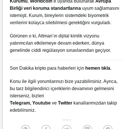
Kurumu
,
Worldcoin
’e uyarıda bulunarak
Avrupa
Birliği veri koruma standartlarına
uyum sağlamasını
istemişti. Kurum, bireylerin sistemdeki biyometrik
verilerini kolayca silebilmesi gerektiğini vurguladı.
Görünen o ki, Altman’ın dijital kimlik vizyonu
yatırımcıları etkilemeye devam ederken, dünya
genelinde ciddi regülasyon sınavlarından geçiyor.
Son Dakika kripto para haberleri için
hemen tıkla
.
Konu ile ilgili yorumlarınızı bize yazabilirsiniz. Ayrıca,
bu tarz bilgilendirici içeriklerin devamının gelmesini
isterseniz, bizleri
Telegram
,
Youtube
ve
Twitter
kanallarımızdan takip
edebilirsiniz.