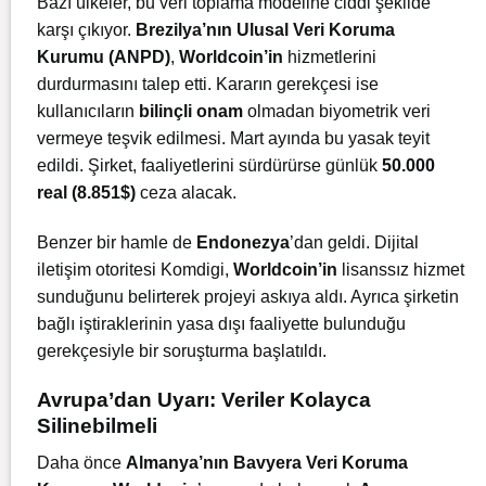
Bazı ülkeler, bu veri toplama modeline ciddi şekilde
karşı çıkıyor.
Brezilya’nın Ulusal Veri Koruma
Kurumu (ANPD)
,
Worldcoin’in
hizmetlerini
durdurmasını talep etti. Kararın gerekçesi ise
kullanıcıların
bilinçli onam
olmadan biyometrik veri
vermeye teşvik edilmesi. Mart ayında bu yasak teyit
edildi. Şirket, faaliyetlerini sürdürürse günlük
50.000
real (8.851$)
ceza alacak.
Benzer bir hamle de
Endonezya
’dan geldi. Dijital
iletişim otoritesi Komdigi,
Worldcoin’in
lisanssız hizmet
sunduğunu belirterek projeyi askıya aldı. Ayrıca şirketin
bağlı iştiraklerinin yasa dışı faaliyette bulunduğu
gerekçesiyle bir soruşturma başlatıldı.
Avrupa’dan Uyarı: Veriler Kolayca
Silinebilmeli
Daha önce
Almanya’nın Bavyera Veri Koruma