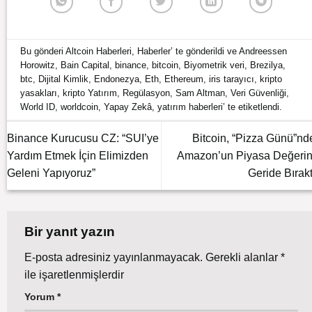
Bu gönderi
Altcoin Haberleri
,
Haberler
’ te gönderildi ve
Andreessen
Horowitz
,
Bain Capital
,
binance
,
bitcoin
,
Biyometrik veri
,
Brezilya
,
btc
,
Dijital Kimlik
,
Endonezya
,
Eth
,
Ethereum
,
iris tarayıcı
,
kripto
yasakları
,
kripto Yatırım
,
Regülasyon
,
Sam Altman
,
Veri Güvenliği
,
World ID
,
worldcoin
,
Yapay Zekâ
,
yatırım haberleri
’ te etiketlendi.
Binance Kurucusu CZ: “SUI’ye
Bitcoin, “Pizza Günü”nd
Yardım Etmek İçin Elimizden
Amazon’un Piyasa Değerin
Geleni Yapıyoruz”
Geride Bırakt
Bir yanıt yazın
E-posta adresiniz yayınlanmayacak.
Gerekli alanlar
*
ile işaretlenmişlerdir
Yorum
*