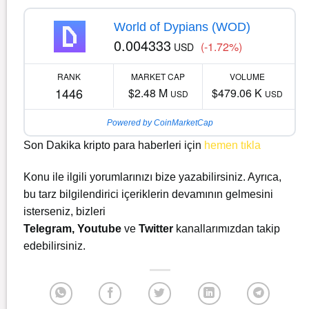
World of Dypians (WOD)
0.004333
(-1.72%)
USD
RANK
MARKET CAP
VOLUME
1446
$2.48 M
$479.06 K
USD
USD
Powered by CoinMarketCap
Son Dakika kripto para haberleri için
hemen tıkla
Konu ile ilgili yorumlarınızı bize yazabilirsiniz. Ayrıca,
bu tarz bilgilendirici içeriklerin devamının gelmesini
isterseniz, bizleri
Telegram
,
Youtube
ve
Twitter
kanallarımızdan takip
edebilirsiniz.