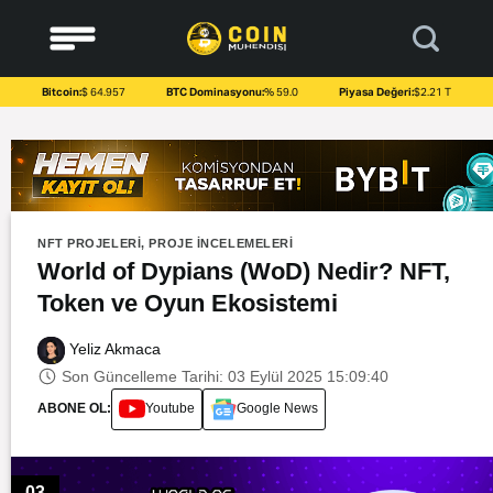
to
content
Bitcoin:
$ 64.957
BTC Dominasyonu:
% 59.0
Piyasa Değeri:
$2.21 T
NFT PROJELERI
,
PROJE İNCELEMELERI
World of Dypians (WoD) Nedir? NFT,
Token ve Oyun Ekosistemi
Yeliz Akmaca
Son Güncelleme Tarihi: 03 Eylül 2025 15:09:40
ABONE OL:
Youtube
Google News
03