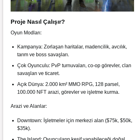
Proje Nasıl Çalışır?
Oyun Modları:
Kampanya: Zorlaşan haritalar, madencilik, avcılık,
tarım ve boss savaşları.
Çok Oyunculu: PvP turnuvaları, co-op görevler, clan
savaşları ve ticaret.
Açık Dünya: 2.000 km² MMO RPG, 128 parsel,
100.000 NFT arazi, görevler ve işletme kurma.
Arazi ve Alanlar:
Downtown: İşletmeler için merkezi alan ($75k, $50k,
$35k).
The Island: Oyuncuların keşif yapabileceği doğal