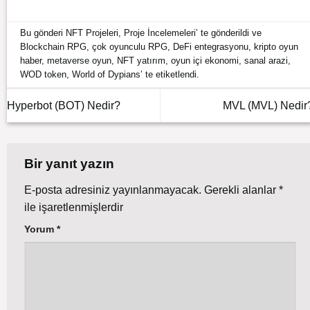
Bu gönderi
NFT Projeleri
,
Proje İncelemeleri
’ te gönderildi ve
Blockchain RPG
,
çok oyunculu RPG
,
DeFi entegrasyonu
,
kripto oyun
haber
,
metaverse oyun
,
NFT yatırım
,
oyun içi ekonomi
,
sanal arazi
,
WOD token
,
World of Dypians
’ te etiketlendi.
Hyperbot (BOT) Nedir?
MVL (MVL) Nedir
Bir yanıt yazın
E-posta adresiniz yayınlanmayacak.
Gerekli alanlar
*
ile işaretlenmişlerdir
Yorum
*