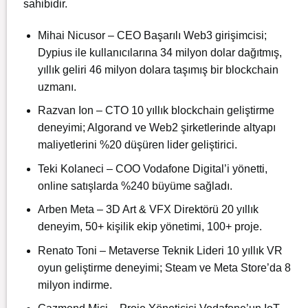
sahibidir.
Mihai Nicusor – CEO
Başarılı Web3 girişimcisi;
Dypius ile kullanıcılarına 34 milyon dolar dağıtmış,
yıllık geliri 46 milyon dolara taşımış bir blockchain
uzmanı.
Razvan Ion – CTO
10 yıllık blockchain geliştirme
deneyimi; Algorand ve Web2 şirketlerinde altyapı
maliyetlerini %20 düşüren lider geliştirici.
Teki Kolaneci – COO
Vodafone Digital’i yönetti,
online satışlarda %240 büyüme sağladı.
Arben Meta – 3D Art & VFX Direktörü
20 yıllık
deneyim, 50+ kişilik ekip yönetimi, 100+ proje.
Renato Toni – Metaverse Teknik Lideri
10 yıllık VR
oyun geliştirme deneyimi; Steam ve Meta Store’da 8
milyon indirme.