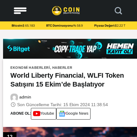
to
content
Bitcoin:
$ 65.183
BTC Dominasyonu:
% 58.9
Piyasa Değeri:
$2.22 T
EKONOMI HABERLERI
,
HABERLER
World Liberty Financial, WLFI Token
Satışını 15 Ekim’de Başlatıyor
admin
Son Güncelleme Tarihi: 15 Ekim 2024 11:38:54
ABONE OL:
Youtube
Google News
12