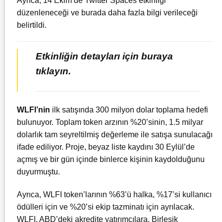
Ayrıca, 14 Ekim’de Twitter Spaces etkinliği
düzenleneceği ve burada daha fazla bilgi verileceği
belirtildi.
Etkinliğin detayları için
buraya
tıklayın
.
WLFI’nin
ilk satışında 300 milyon dolar toplama hedefi
bulunuyor. Toplam token arzının %20’sinin, 1.5 milyar
dolarlık tam seyreltilmiş değerleme ile satışa sunulacağı
ifade ediliyor. Proje, beyaz liste kaydını 30 Eylül’de
açmış ve bir gün içinde binlerce kişinin kaydolduğunu
duyurmuştu.
Ayrıca, WLFI token’larının %63’ü halka, %17’si kullanıcı
ödülleri için ve %20’si ekip tazminatı için ayrılacak.
WLFI, ABD’deki akredite yatırımcılara, Birleşik