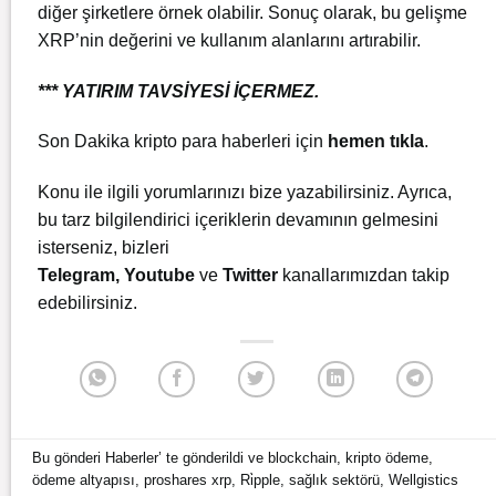
diğer şirketlere örnek olabilir. Sonuç olarak, bu gelişme
XRP’nin değerini ve kullanım alanlarını artırabilir.
*** YATIRIM TAVSİYESİ İÇERMEZ.
Son Dakika kripto para haberleri için
hemen tıkla
.
Konu ile ilgili yorumlarınızı bize yazabilirsiniz. Ayrıca,
bu tarz bilgilendirici içeriklerin devamının gelmesini
isterseniz, bizleri
Telegram
,
Youtube
ve
Twitter
kanallarımızdan takip
edebilirsiniz.
Bu gönderi
Haberler
’ te gönderildi ve
blockchain
,
kripto ödeme
,
ödeme altyapısı
,
proshares xrp
,
Ri̇pple
,
sağlık sektörü
,
Wellgistics