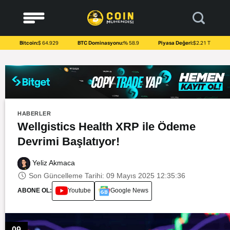
to
content
Bitcoin:
$ 64.929
BTC Dominasyonu:
% 58.9
Piyasa Değeri:
$2.21 T
HABERLER
Wellgistics Health XRP ile Ödeme
Devrimi Başlatıyor!
Yeliz Akmaca
Son Güncelleme Tarihi: 09 Mayıs 2025 12:35:36
ABONE OL:
Youtube
Google News
09