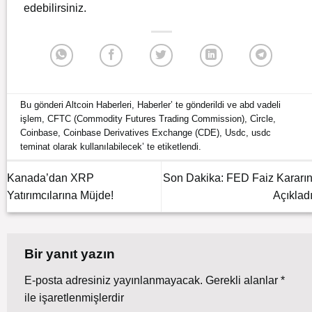
edebilirsiniz.
Bu gönderi
Altcoin Haberleri
,
Haberler
’ te gönderildi ve
abd vadeli
işlem
,
CFTC (Commodity Futures Trading Commission)
,
Ci̇rcle
,
Coinbase
,
Coinbase Derivatives Exchange (CDE)
,
Usdc
,
usdc
teminat olarak kullanılabilecek
’ te etiketlendi.
Kanada’dan XRP
Son Dakika: FED Faiz Kararın
Yatırımcılarına Müjde!
Açıkladı
Bir yanıt yazın
E-posta adresiniz yayınlanmayacak.
Gerekli alanlar
*
ile işaretlenmişlerdir