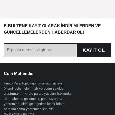
E-BÜLTENE KAYIT OLARAK İNDİRİMLERDEN VE
GÜNCELLEMELERDEN HABERDAR OL!
KAYIT OL
Coin Mühendisi,
Kripto Para Topluluğunun amacı sizlere
önemli gelişmeleri hızlı ve doğru şekilde
ulaştırmaktır. Kripto para piyasaları hakkında
tüm haberler, gelişmeler, para kazanma
yöntemleri, ciddi gelir getirebilecek kripto
para kazanma yöntemleri için bizi
takip etmeyi unutma.