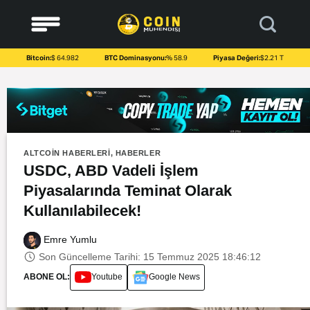
to
content
Bitcoin:
$ 64.982
BTC Dominasyonu:
% 58.9
Piyasa Değeri:
$2.21 T
ALTCOIN HABERLERI
,
HABERLER
USDC, ABD Vadeli İşlem
Piyasalarında Teminat Olarak
Kullanılabilecek!
Emre Yumlu
Son Güncelleme Tarihi: 15 Temmuz 2025 18:46:12
ABONE OL:
Youtube
Google News