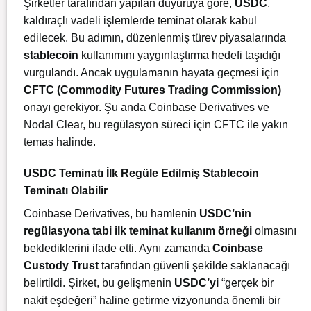
Şirketler tarafından yapılan duyuruya göre,
USDC
,
kaldıraçlı vadeli işlemlerde teminat olarak kabul
edilecek. Bu adımın, düzenlenmiş türev piyasalarında
stablecoin
kullanımını yaygınlaştırma hedefi taşıdığı
vurgulandı. Ancak uygulamanın hayata geçmesi için
CFTC (Commodity Futures Trading Commission)
onayı gerekiyor. Şu anda Coinbase Derivatives ve
Nodal Clear, bu regülasyon süreci için CFTC ile yakın
temas halinde.
USDC Teminatı İlk Regüle Edilmiş Stablecoin
Teminatı Olabilir
Coinbase Derivatives, bu hamlenin
USDC’nin
regülasyona tabi ilk teminat kullanım örneği
olmasını
beklediklerini ifade etti. Aynı zamanda
Coinbase
Custody Trust
tarafından güvenli şekilde saklanacağı
belirtildi. Şirket, bu gelişmenin
USDC’yi
“gerçek bir
nakit eşdeğeri” haline getirme vizyonunda önemli bir