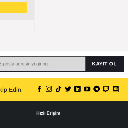
KAYIT OL
ip Edin!
Hızlı Erişim