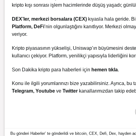
kripto kışı sonrası işlem hacimlerinde düşüş yaşadı; günlü
DEX’ler, merkezi borsalara (CEX)
kıyasla hala geride. Bi
Platform, DeFi
’nin olgunlaştığını kanıtlıyor. Merkezi olm
veriyor.
Kripto piyasasının yükselişi, Uniswap’ın büyümesini deste
kullanıcı çekiyor. Platform, yenilikçi yapısıyla liderliğini 
Son Dakika kripto para haberleri için
hemen tıkla
.
Konu ile ilgili yorumlarınızı bize yazabilirsiniz. Ayrıca, bu t
Telegram
,
Youtube
ve
Twitter
kanallarımızdan takip edebi
Bu gönderi
Haberler
’ te gönderildi ve
bitcoin
,
CEX
,
Defi
,
Dex
,
hayden a