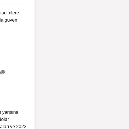
 hacimlere
zla güven
🌐
 yarısına
dolar
aları ve 2022