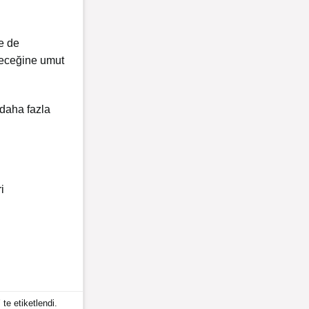
e de
eleceğine umut
 daha fazla
i
’ te etiketlendi.