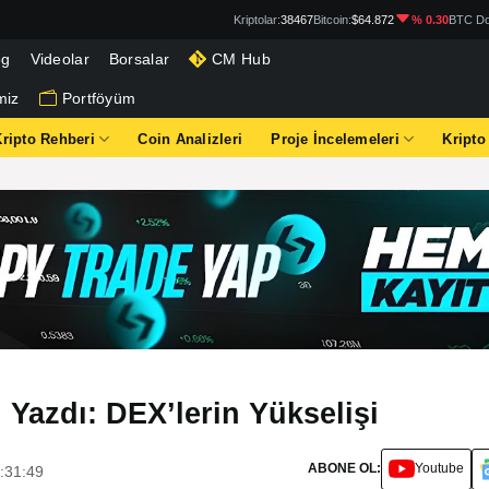
Kriptolar:
38467
Bitcoin:
$64.872
% 0.30
BTC Do
og
Videolar
Borsalar
CM Hub
miz
Portföyüm
Kripto Rehberi
Coin Analizleri
Proje İncelemeleri
Kripto
 Yazdı: DEX’lerin Yükselişi
ABONE OL:
Youtube
:31:49