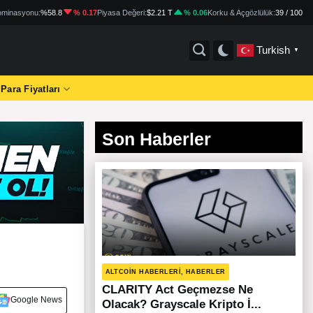
minasyonu:
%58.8
% 0.17
Piyasa Değeri:
$2.21 T
% 0.06
Korku & Açgözlülük:
39 / 100
Turkish
▼
 Para Fiyatları
Son Haberler
ALTCOIN HABERLERI, HABERLER
CLARITY Act Geçmezse Ne
Google News
Olacak? Grayscale Kripto İ...