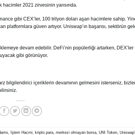
k hacimler 2021 zirvesinin yarısında.
nance gibi CEX’ler, 100 trilyon doları aşan hacimlere sahip. Yin
ayan platformlara güven artıyor. Uniswap’ın başarısı, sektörün g
klemeye devam edebilir. DeFi’nin popülerliği artarken, DEX’ler
koruyacak gibi görünüyor.
arz bilgilendirici içeriklerin devamının gelmesini isterseniz, bizler
lirsiniz.
dams
,
İşlem Hacmi
,
kripto para
,
merkezi olmayan borsa
,
UNI Token
,
Uniswap