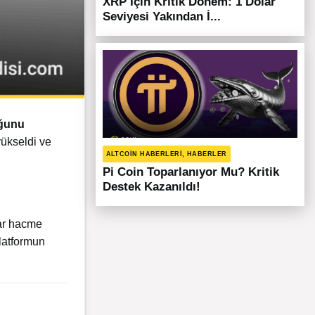
XRP İçin Kritik Dönem: 1 Dolar
Seviyesi Yakından İ...
uğunu
ükseldi ve
ALTCOIN HABERLERI, HABERLER
Pi Coin Toparlanıyor Mu? Kritik
Destek Kazanıldı!
lar hacme
platformun