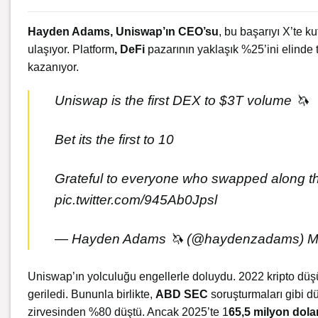
Hayden Adams, Uniswap’ın CEO’su
, bu başarıyı X’te k
ulaşıyor. Platform
, DeFi
pazarının yaklaşık %25’ini elinde
kazanıyor.
Uniswap is the first DEX to $3T volume 🦄
Bet its the first to 10
Grateful to everyone who swapped along th
pic.twitter.com/945Ab0Jpsl
— Hayden Adams 🦄 (@haydenzadams)
M
Uniswap’ın yolculuğu engellerle doluydu. 2022 kripto düşü
geriledi. Bununla birlikte,
ABD SEC
soruşturmaları gibi dü
zirvesinden %80 düştü. Ancak 2025’te 1
65,5 milyon dola