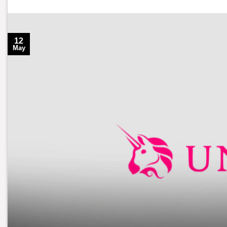
12
May