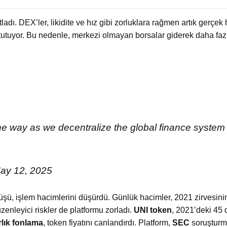
utladı. DEX’ler, likidite ve hız gibi zorluklara rağmen artık gerçek
 tutuyor. Bu nedenle, merkezi olmayan borsalar giderek daha fa
e way as we decentralize the global finance system 
ay 12, 2025
şü, işlem hacimlerini düşürdü. Günlük hacimler, 2021 zirvesinin
zenleyici riskler de platformu zorladı.
UNI token
, 2021’deki 45 
rlık fonlama
, token fiyatını canlandırdı.
Platform,
SEC
soruşturm