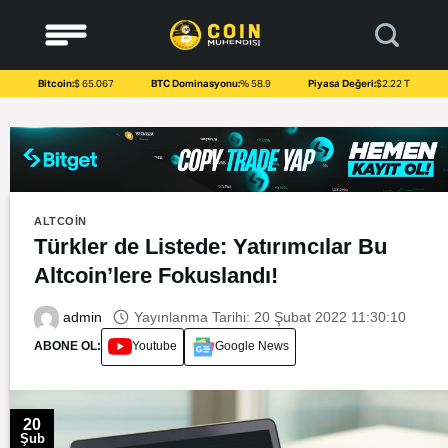
to
content
Bitcoin:
$ 65.067
BTC Dominasyonu:
% 58.9
Piyasa Değeri:
$2.22 T
ALTCOIN
Türkler de Listede: Yatırımcılar Bu
Altcoin’lere Fokuslandı!
Yayınlanma Tarihi: 20 Şubat 2022 11:30:10
admin
ABONE OL:
Youtube
Google News
20
Şub