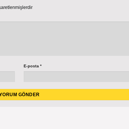
şaretlenmişlerdir
E-posta
*