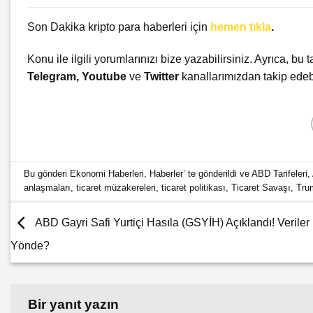
Son Dakika kripto para haberleri için
hemen tıkla
.
Konu ile ilgili yorumlarınızı bize yazabilirsiniz. Ayrıca, bu t
Telegram
,
Youtube
ve
Twitter
kanallarımızdan takip edebi
Bu gönderi
Ekonomi Haberleri
,
Haberler
’ te gönderildi ve
ABD Tarifeleri
,
anlaşmaları
,
ticaret müzakereleri
,
ticaret politikası
,
Ticaret Savaşı
,
Tru
ABD Gayri Safi Yurtiçi Hasıla (GSYİH) Açıklandı! Veriler
Yönde?
Bir yanıt yazın