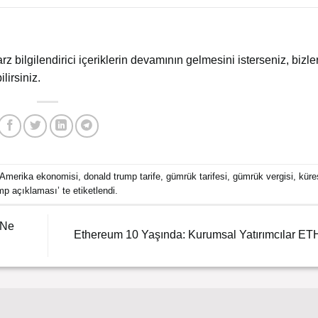
arz bilgilendirici içeriklerin devamının gelmesini isterseniz, bizler
lirsiniz.
Amerika ekonomisi
,
donald trump tarife
,
gümrük tarifesi
,
gümrük vergisi
,
küre
mp açıklaması
’ te etiketlendi.
 Ne
Ethereum 10 Yaşında: Kurumsal Yatırımcılar ETH 