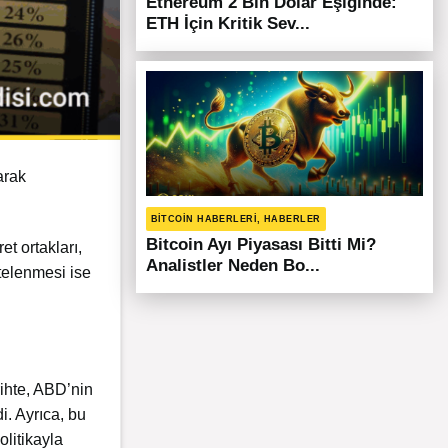
Ethereum 2 Bin Dolar Eşiğinde:
ETH İçin Kritik Sev...
arak
BITCOIN HABERLERI, HABERLER
Bitcoin Ayı Piyasası Bitti Mi?
et ortakları,
Analistler Neden Bo...
telenmesi ise
arihte, ABD’nin
i. Ayrıca, bu
olitikayla