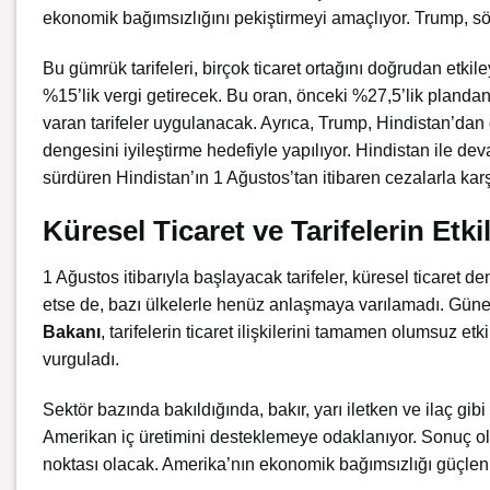
ekonomik bağımsızlığını pekiştirmeyi amaçlıyor. Trump, söz 
Bu gümrük tarifeleri, birçok ticaret ortağını doğrudan etkil
%15’lik vergi getirecek. Bu oran, önceki %27,5’lik plan
varan tarifeler uygulanacak. Ayrıca, Trump, Hindistan’dan
dengesini iyileştirme hedefiyle yapılıyor. Hindistan ile 
sürdüren Hindistan’ın 1 Ağustos’tan itibaren cezalarla karş
Küresel Ticaret ve Tarifelerin Etkil
1 Ağustos itibarıyla başlayacak tarifeler, küresel ticaret 
etse de, bazı ülkelerle henüz anlaşmaya varılamadı. Güney
Bakanı
, tarifelerin ticaret ilişkilerini tamamen olumsuz etk
vurguladı
.
Sektör bazında bakıldığında, bakır, yarı iletken ve ilaç gibi
Amerikan iç üretimini desteklemeye odaklanıyor. Sonuç ola
noktası olacak. Amerika’nın ekonomik bağımsızlığı güçlenir