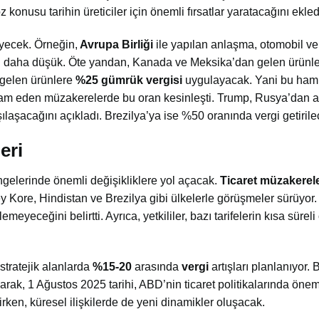
konusu tarihin üreticiler için önemli fırsatlar yaratacağını ekled
eyecek. Örneğin,
Avrupa Birliği
ile yapılan anlaşma, otomobil ve
dan daha düşük. Öte yandan, Kanada ve Meksika’dan gelen ürünl
 gelen ürünlere
%25 gümrük vergisi
uygulayacak. Yani bu hamle
devam eden müzakerelerde bu oran kesinleşti. Trump, Rusya’dan al
ılaşacağını açıkladı. Brezilya’ya ise %50 oranında vergi getirile
eri
dengelerinde önemli değişikliklere yol açacak.
Ticaret müzakerele
 Kore, Hindistan ve Brezilya gibi ülkelerle görüşmeler sürüyor
ilemeyeceğini belirtti. Ayrıca, y
etkililer
,
bazı
tarifelerin
kısa
süreli
 stratejik alanlarda
%15-20
arasında
vergi
artışları planlanıyor. 
rak, 1 Ağustos 2025 tarihi, ABD’nin ticaret politikalarında öne
ken, küresel ilişkilerde de yeni dinamikler oluşacak.