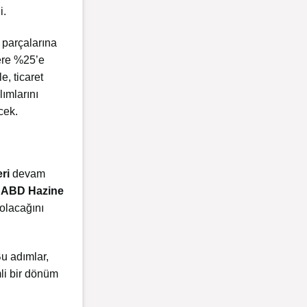
i.
 parçalarına
ere %25’e
, ticaret
ımlarını
cek.
ri
devam
.
ABD Hazine
olacağını
Bu adımlar,
mli bir dönüm