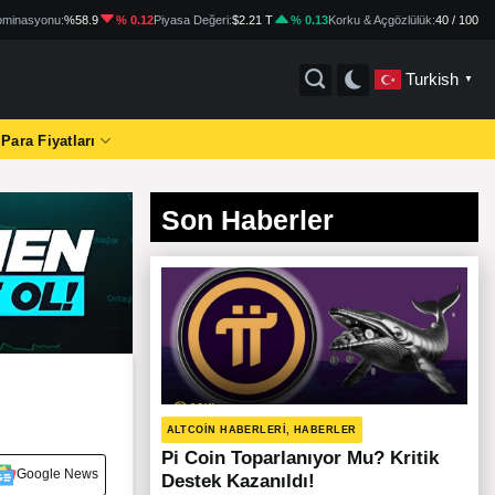
minasyonu:
%58.9
% 0.12
Piyasa Değeri:
$2.21 T
% 0.13
Korku & Açgözlülük:
40 / 100
Turkish
▼
 Para Fiyatları
Son Haberler
ALTCOIN HABERLERI, HABERLER
Pi Coin Toparlanıyor Mu? Kritik
Google News
Destek Kazanıldı!