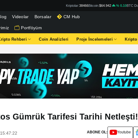
Kriptolar:
38466
Bitcoin:
$64.942
% 0.10
BTC Do
log
Videolar
Borsalar
CM Hub
rimiz
Portföyüm
Kripto Rehberi
Coin Analizleri
Proje İncelemeleri
Kripto
s Gümrük Tarifesi Tarihi Netleşti!
ABONE OL:
Youtube
15:47:22