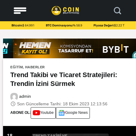
to
content
Bitcoin:
$ 64.991
BTC Dominasyonu:
% 58.9
Piyasa Değeri:
$2.22 T
EĞITIM
,
HABERLER
Trend Takibi ve Ticaret Stratejileri:
Trendin İzini Sürmek
admin
Son Güncelleme Tarihi: 18 Ekim 2023 12:13:56
ABONE OL:
Youtube
Google News
18