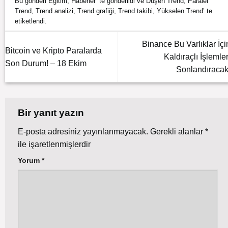
Bu gönderi
Eğitim
,
Haberler
’ te gönderildi ve
Düşen Trend
,
Paralel
Trend
,
Trend analizi
,
Trend grafiği
,
Trend takibi
,
Yükselen Trend
’ te
etiketlendi.
Binance Bu Varlıklar İçi
Bitcoin ve Kripto Paralarda
Kaldıraçlı İşlemler
Son Durum! – 18 Ekim
Sonlandıracak
Bir yanıt yazın
E-posta adresiniz yayınlanmayacak.
Gerekli alanlar
*
ile işaretlenmişlerdir
Yorum
*