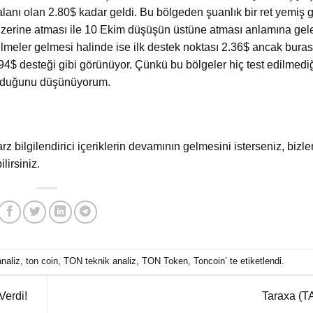
lanı olan 2.80$ kadar geldi. Bu bölgeden şuanlık bir ret yemiş g
$ üzerine atması ile 10 Ekim düşüşün üstüne atması anlamına ge
ilmeler gelmesi halinde ise ilk destek noktası 2.36$ ancak buras
94$ desteği gibi görünüyor. Çünkü bu bölgeler hiç test edilmediği
n olduğunu düşünüyorum.
arz bilgilendirici içeriklerin devamının gelmesini isterseniz, bizler
lirsiniz.
naliz
,
ton coin
,
TON teknik analiz
,
TON Token
,
Toncoin
’ te etiketlendi.
Verdi!
Taraxa (T