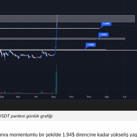
DT paritesi günlük grafiği.
a momentumlu bir şekilde 1.94$ direncine kadar yükseliş yaş