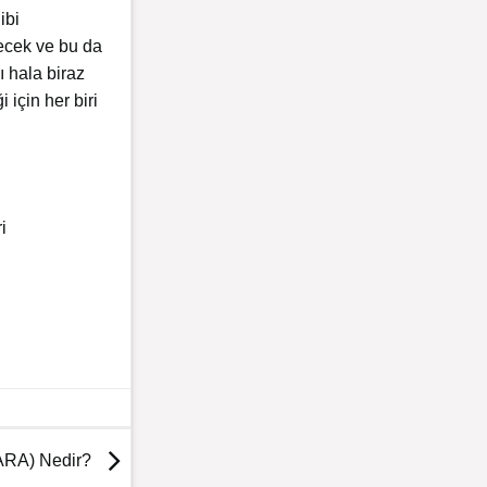
ibi
lecek ve bu da
ı hala biraz
 için her biri
i
ARA) Nedir?