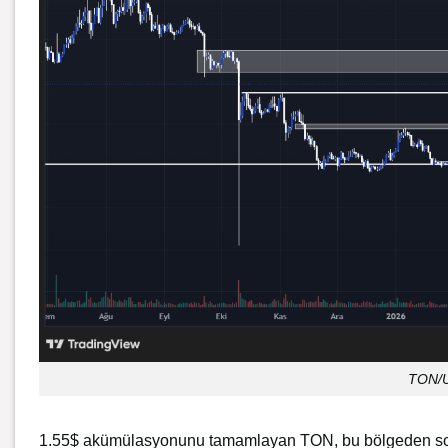
TON/US
1.55$ akümülasyonunu tamamlayan TON, bu bölgeden sonr