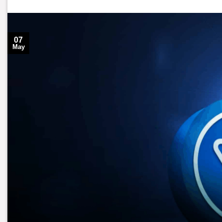
07
May