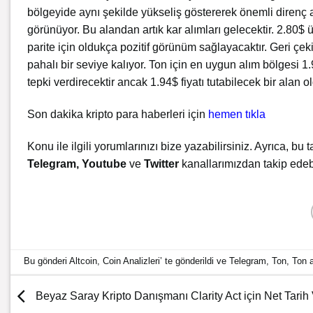
bölgeyide aynı şekilde yükseliş göstererek önemli direnç a
görünüyor. Bu alandan artık kar alımları gelecektir. 2.80
parite için oldukça pozitif görünüm sağlayacaktır. Geri çek
pahalı bir seviye kalıyor. Ton için en uygun alım bölgesi 1.
tepki verdirecektir ancak 1.94$ fiyatı tutabilecek bir ala
Son dakika kripto para haberleri için
hemen tıkla
Konu ile ilgili yorumlarınızı bize yazabilirsiniz. Ayrıca, bu t
Telegram
,
Youtube
ve
Twitter
kanallarımızdan takip edebi
Bu gönderi
Altcoin
,
Coin Analizleri
’ te gönderildi ve
Telegram
,
Ton
,
Ton a
Beyaz Saray Kripto Danışmanı Clarity Act için Net Tarih 