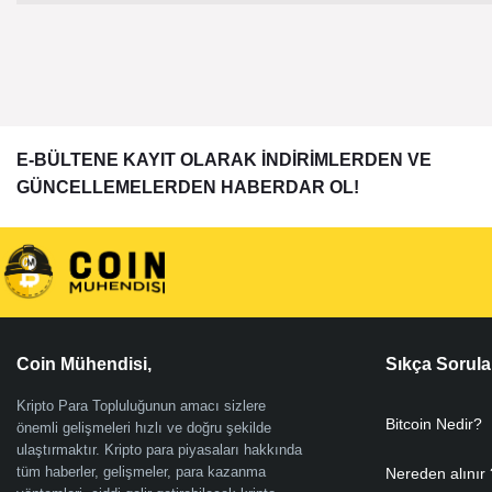
E-BÜLTENE KAYIT OLARAK İNDİRİMLERDEN VE
GÜNCELLEMELERDEN HABERDAR OL!
Coin Mühendisi,
Sıkça Sorula
Kripto Para Topluluğunun amacı sizlere
Bitcoin Nedir?
önemli gelişmeleri hızlı ve doğru şekilde
ulaştırmaktır. Kripto para piyasaları hakkında
tüm haberler, gelişmeler, para kazanma
Nereden alınır 