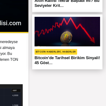
Altın Rallisi Tekrar Başladı mı? Bu
Seviyeler Krit...
e neredeyse
ini almaya
BITCOIN HABERLERI, HABERLER
yor. Bu
Bitcoin’de Tarihsel Birikim Sinyali!
imlenen TON
45 Göst...