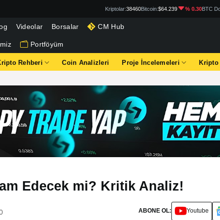
Kriptolar:
38460
Bitcoin:
$64.239
% 0.30
BTC Do
log
Videolar
Borsalar
CM Hub
imiz
Portföyüm
Kripto Rehberi
Coin Analizleri
Proje İncelemeleri
Kripto
am Edecek mi? Kritik Analiz!
ABONE OL:
Youtube
0