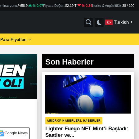
minasyonu:
%58.9
% 0.07
Piyasa Değeri:
$2.19 T
% 0.34
Korku & Açgözlülük:
38 / 100
Turkish
▼
 Para Fiyatları
Son Haberler
AIRDROP HABERLERI, HABERLER
Lighter Fuego NFT Mint’i Başladı:
Google News
Saatler ve...