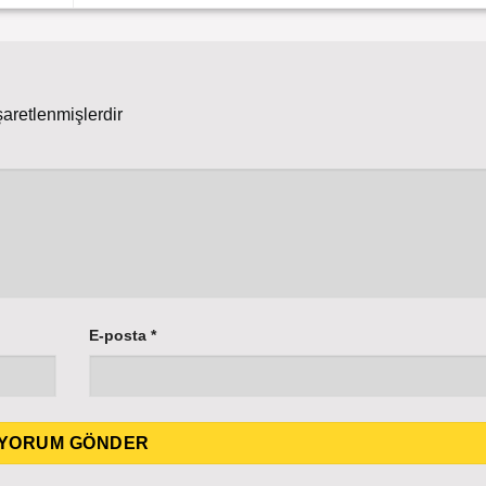
şaretlenmişlerdir
E-posta
*