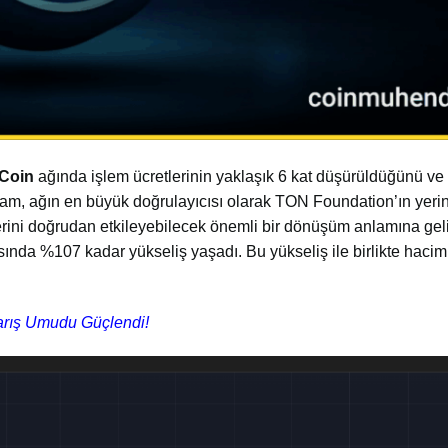
Coin
ağında işlem ücretlerinin yaklaşık 6 kat düşürüldüğünü v
ram, ağın en büyük doğrulayıcısı olarak
TON Foundation
’ın yer
rini doğrudan etkileyebilecek önemli bir dönüşüm anlamına geli
rasında %107 kadar yükseliş yaşadı. Bu yükseliş ile birlikte hac
Barış Umudu Güçlendi!