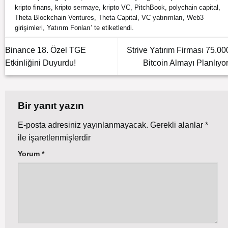
kripto finans
,
kripto sermaye
,
kripto VC
,
PitchBook
,
polychain capital
,
Theta Blockchain Ventures
,
Theta Capital
,
VC yatırımları
,
Web3
girişimleri
,
Yatırım Fonları
’ te etiketlendi.
Binance 18. Özel TGE
Strive Yatırım Firması 75.00
Etkinliğini Duyurdu!
Bitcoin Almayı Planlıyor
Bir yanıt yazın
E-posta adresiniz yayınlanmayacak.
Gerekli alanlar
*
ile işaretlenmişlerdir
Yorum
*