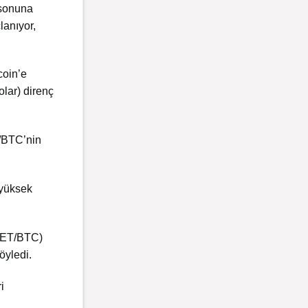
 sonuna
lanıyor,
coin’e
lar) direnç
E/BTC’nin
 yüksek
(VET/BTC)
öyledi.
i