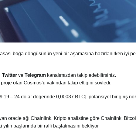
 piyasası boğa döngüsünün yeni bir aşamasına hazırlanırken iyi p
i
Twitter
ve
Telegram
kanalımızdan takip edebilirsiniz.
r proje olan Cosmos’u yakından takip ettiğini söyledi.
9 – 24 dolar değerinde 0,00037 BTC], potansiyel bir giriş nokt
an oracle ağı Chainlink. Kripto analistine göre Chainlink, Bitco
lın başlarında bir ralli başlatmasını bekliyor.