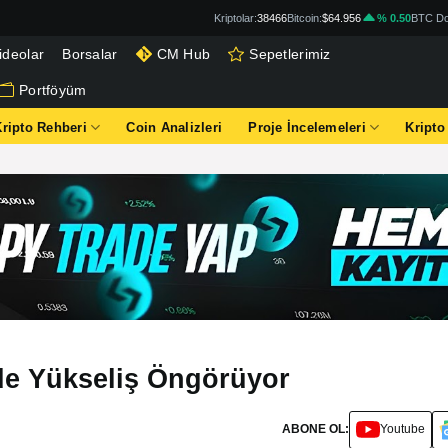
Kriptolar:
38466
Bitcoin:
$64.956
% 0.50
BTC Do
ideolar
Borsalar
CM Hub
Sepetlerimiz
Portföyüm
Kripto Rehberi
Coin Analizleri
Proje İncelemeleri
Kripto
’de Yükseliş Öngörüyor
ABONE OL:
Youtube