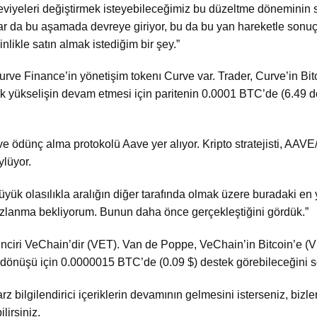
iyeleri değiştirmek isteyebileceğimiz bu düzeltme döneminin
lar da bu aşamada devreye giriyor, bu da bu yan hareketle sonuç
nlikle satın almak istediğim bir şey.”
ve Finance’in yönetişim tokenı Curve var. Trader, Curve’in Bit
k yükselişin devam etmesi için paritenin 0.0001 BTC’de (6.49 do
 ödünç alma protokolü Aave yer alıyor. Kripto stratejisti, AAV
ylüyor.
ük olasılıkla aralığın diğer tarafında olmak üzere buradaki en
ızlanma bekliyorum. Bunun daha önce gerçekleştiğini gördük.”
ok zinciri VeChain’dir (VET). Van de Poppe, VeChain’in Bitcoin’e 
 dönüşü için 0.0000015 BTC’de (0.09 $) destek görebileceğini s
arz bilgilendirici içeriklerin devamının gelmesini isterseniz, bizler
lirsiniz.