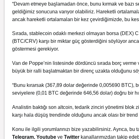
“Devam etmeye başlamadan önce, bunu kırmak ve bazı sev
geldiğimiz sonucuna varıyor olabiliriz. Hareketli ortalama
ancak hareketli ortalamaları bir kez çevirdiğimizde, bu kesi
Sırada, stablecoin odaklı merkezi olmayan borsa (DEX) Cur
(BTC/CRV) karşı bir miktar güç gösterdiğini söylüyor anca
göstermesi gerekiyor.
Van de Poppe’nin listesinde dördüncü sırada borç verme ve
büyük bir ralli başlatmaktan bir direnç uzakta olduğunu sö
“Bunu kırarsak (367,89 dolar değerinde 0,005690 BTC), büy
seviyelere (0,01 BTC değerinde 646,56 dolar) doğru bir h
Analistin baktığı son altcoin, tedarik zinciri yönetimi bl
karşı hala düşüş trendinde olduğunu ancak olası bir trend
Konu ile ilgili yorumlarınızı bize yazabilirsiniz. Ayrıca, bu t
Telegram
,
Youtube
ve
Twitter
kanallarımızdan takip edebi