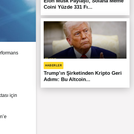
Elon Musk Paylaştı, Solana Meme
Coini Yüzde 331 Fı...
erformans
HABERLER
Trump’ın Şirketinden Kripto Geri
Adımı: Bu Altcoin...
ası için
in’e