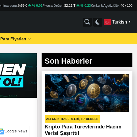
minasyonu:
%59.0
% 0.02
Piyasa Değeri:
$2.21 T
% 0.23
Korku & Açgözlülük:
40 / 100
Turkish
▼
 Para Fiyatları
Son Haberler
ALTCOIN HABERLERI, HABERLER
Kripto Para Türevlerinde Hacim
Google News
Verisi Şaşırttı!