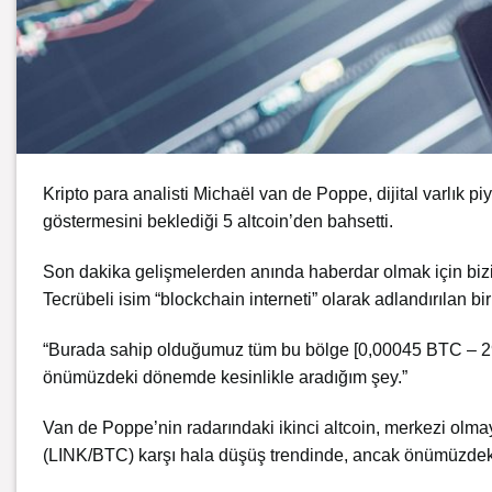
Kripto para analisti Michaël van de Poppe, dijital varlık
göstermesini beklediği 5 altcoin’den bahsetti.
Son dakika gelişmelerden anında haberdar olmak için biz
Tecrübeli isim “blockchain interneti” olarak adlandırılan bi
“Burada sahip olduğumuz tüm bu bölge [0,00045 BTC – 29,1
önümüzdeki dönemde kesinlikle aradığım şey.”
Van de Poppe’nin radarındaki ikinci altcoin, merkezi olmay
(LINK/BTC) karşı hala düşüş trendinde, ancak önümüzdeki yı