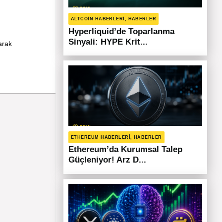
ALTCOIN HABERLERI, HABERLER
Hyperliquid’de Toparlanma
Sinyali: HYPE Krit...
arak
ETHEREUM HABERLERI, HABERLER
Ethereum’da Kurumsal Talep
Güçleniyor! Arz D...