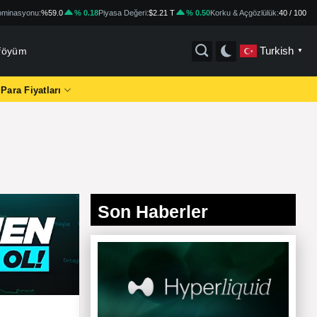
minasyonu:
%59.0
% 0.18
Piyasa Değeri:
$2.21 T
% 0.50
Korku & Açgözlülük:
40 / 100
Turkish
tföyüm
▼
 Para Fiyatları
Son Haberler