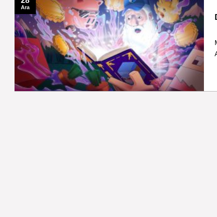
28
Ara