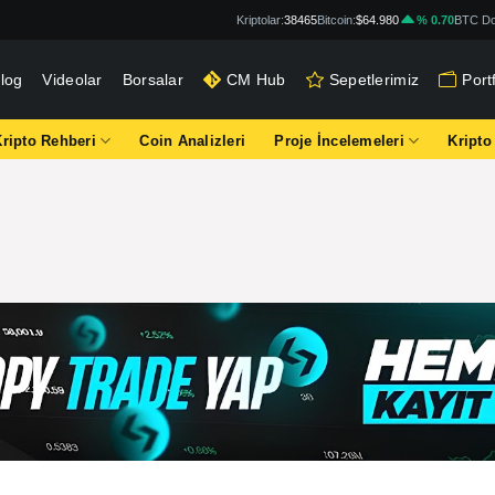
Kriptolar:
38465
Bitcoin:
$64.980
% 0.70
BTC Do
log
Videolar
Borsalar
CM Hub
Sepetlerimiz
Por
Kripto Rehberi
Coin Analizleri
Proje İncelemeleri
Kripto