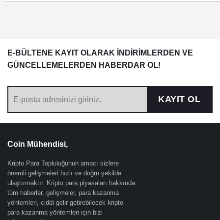
E-BÜLTENE KAYIT OLARAK İNDİRİMLERDEN VE
GÜNCELLEMELERDEN HABERDAR OL!
KAYIT OL
Coin Mühendisi,
Kripto Para Topluluğunun amacı sizlere
önemli gelişmeleri hızlı ve doğru şekilde
ulaştırmaktır. Kripto para piyasaları hakkında
tüm haberler, gelişmeler, para kazanma
yöntemleri, ciddi gelir getirebilecek kripto
para kazanma yöntemleri için bizi