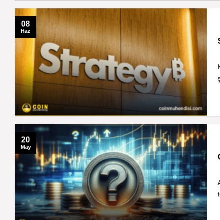
08
Haz
20
May