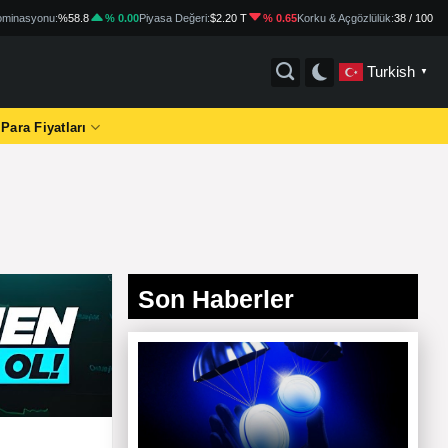
minasyonu:
%58.8
% 0.00
Piyasa Değeri:
$2.20 T
% 0.65
Korku & Açgözlülük:
38 / 100
Turkish
▼
 Para Fiyatları
Son Haberler