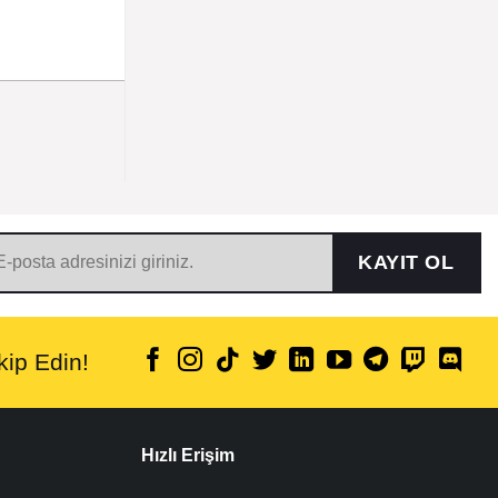
KAYIT OL
ip Edin!
Hızlı Erişim