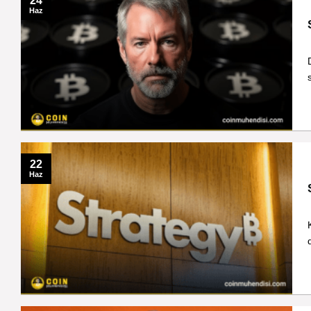
24
Haz
22
Haz