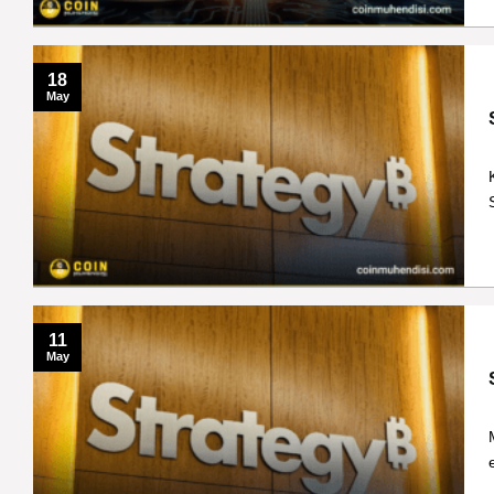
18
May
11
May