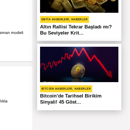
EMTIA HABERLERI, HABERLER
Altın Rallisi Tekrar Başladı mı?
ansman modeli
Bu Seviyeler Krit...
BITCOIN HABERLERI, HABERLER
Bitcoin’de Tarihsel Birikim
lıkla
Sinyali! 45 Göst...