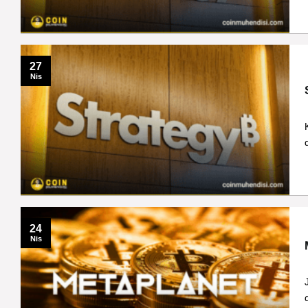
27
Nis
24
Nis