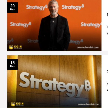
20
Haz
15
Haz