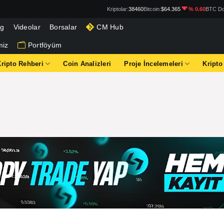
Kriptolar:
38460
Bitcoin:
$64.365
% 0.60
BTC Do
og
Videolar
Borsalar
CM Hub
miz
Portföyüm
Kripto Rehberi
Coin Analizleri
Proje İncelemeleri
Kripto