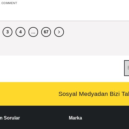
1 COMMENT
3
4
…
67
Sosyal Medyadan Bizi Tak
n Sorular
Marka