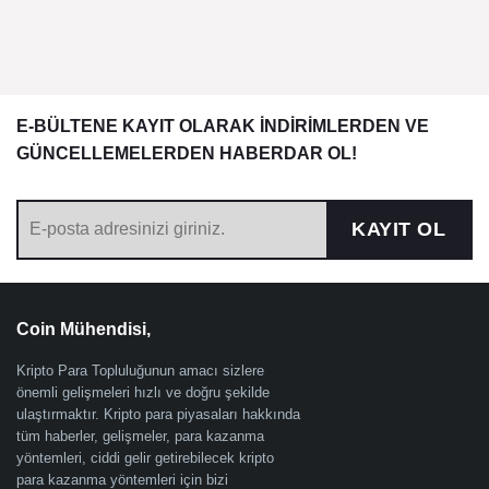
E-BÜLTENE KAYIT OLARAK İNDİRİMLERDEN VE
GÜNCELLEMELERDEN HABERDAR OL!
KAYIT OL
Coin Mühendisi,
Kripto Para Topluluğunun amacı sizlere
önemli gelişmeleri hızlı ve doğru şekilde
ulaştırmaktır. Kripto para piyasaları hakkında
tüm haberler, gelişmeler, para kazanma
yöntemleri, ciddi gelir getirebilecek kripto
para kazanma yöntemleri için bizi