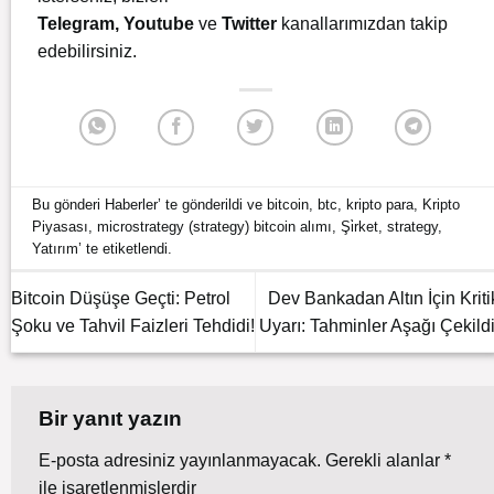
Telegram
,
Youtube
ve
Twitter
kanallarımızdan takip
edebilirsiniz.
Bu gönderi
Haberler
’ te gönderildi ve
bitcoin
,
btc
,
kripto para
,
Kripto
Piyasası
,
microstrategy (strategy) bitcoin alımı
,
Şi̇rket
,
strategy
,
Yatırım
’ te etiketlendi.
Bitcoin Düşüşe Geçti: Petrol
Dev Bankadan Altın İçin Kriti
Şoku ve Tahvil Faizleri Tehdidi!
Uyarı: Tahminler Aşağı Çekildi
Bir yanıt yazın
E-posta adresiniz yayınlanmayacak.
Gerekli alanlar
*
ile işaretlenmişlerdir