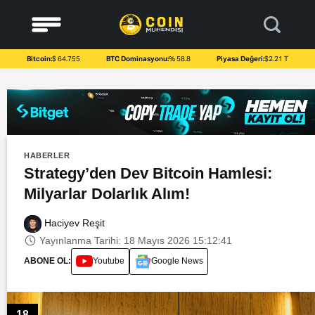
to
content
Bitcoin:
$ 64.755
BTC Dominasyonu:
% 58.8
Piyasa Değeri:
$2.21 T
HABERLER
Strategy’den Dev Bitcoin Hamlesi:
Milyarlar Dolarlık Alım!
Haciyev Reşit
Yayınlanma Tarihi: 18 Mayıs 2026 15:12:41
ABONE OL:
Youtube
Google News
18