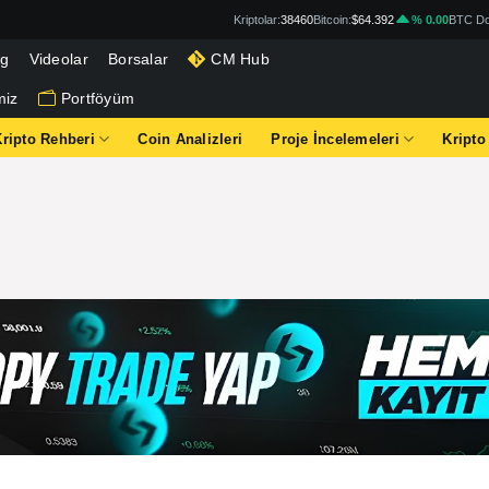
Kriptolar:
38460
Bitcoin:
$64.392
% 0.00
BTC Do
og
Videolar
Borsalar
CM Hub
miz
Portföyüm
Kripto Rehberi
Coin Analizleri
Proje İncelemeleri
Kripto