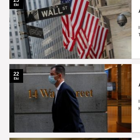
25
Eki
22
Eki