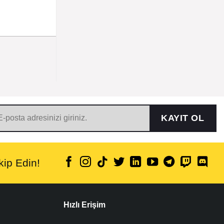
KAYIT OL
ip Edin!
Hızlı Erişim