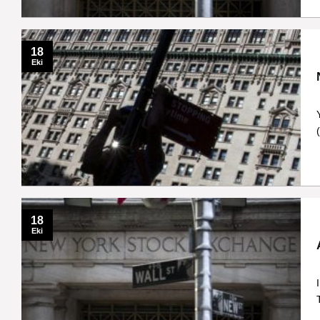
18
Eki
18
Eki