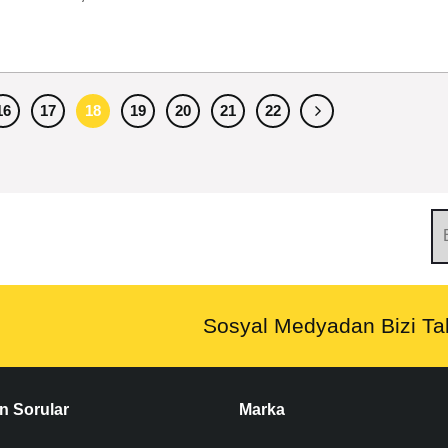
16
17
18
19
20
21
22
Sosyal Medyadan Bizi Tak
n Sorular
Marka