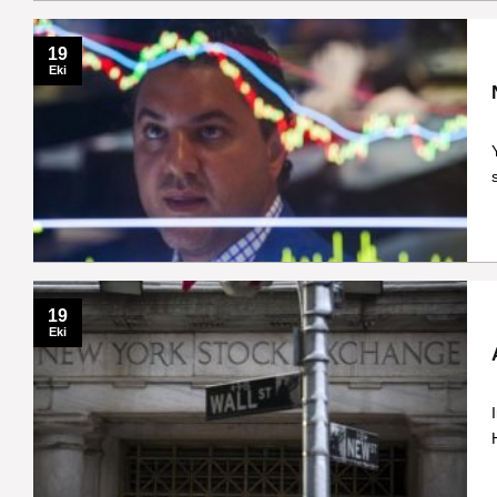
19
Eki
19
Eki