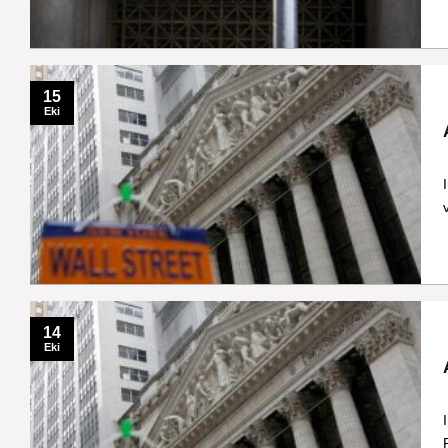
15
Eki
14
Eki