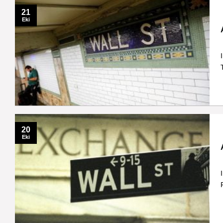
21
Eki
20
Eki