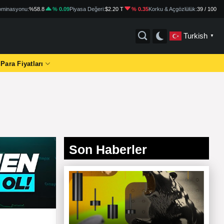
minasyonu:
%58.8
% 0.09
Piyasa Değeri:
$2.20 T
% 0.35
Korku & Açgözlülük:
39 / 100
Turkish
▼
 Para Fiyatları
Son Haberler