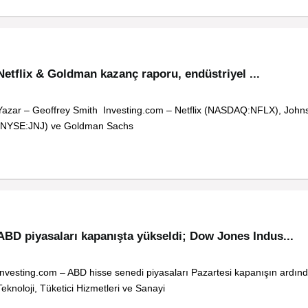
Netflix & Goldman kazanç raporu, endüstriyel ...
Yazar – Geoffrey Smith Investing.com – Netflix (NASDAQ:NFLX), Joh
(NYSE:JNJ) ve Goldman Sachs
ABD piyasaları kapanışta yükseldi; Dow Jones Indus...
Investing.com – ABD hisse senedi piyasaları Pazartesi kapanışın ardınd
Teknoloji, Tüketici Hizmetleri ve Sanayi