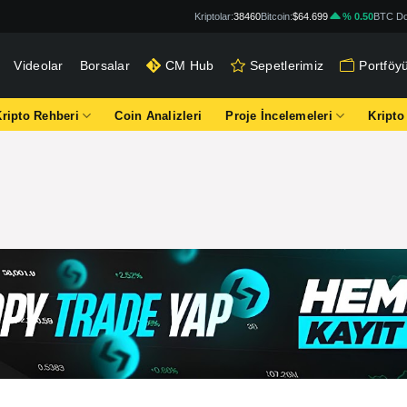
Kriptolar:
38460
Bitcoin:
$64.699
% 0.50
BTC Do
Videolar
Borsalar
CM Hub
Sepetlerimiz
Portföy
Kripto Rehberi
Coin Analizleri
Proje İncelemeleri
Kripto