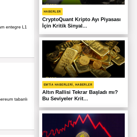
HABERLER
CryptoQuant Kripto Ayı Piyasası
İçin Kritik Sinyal...
tam entegre L1
EMTIA HABERLERI, HABERLER
Altın Rallisi Tekrar Başladı mı?
Bu Seviyeler Krit...
thereum tabanlı