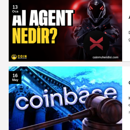
13
Oca
16
May