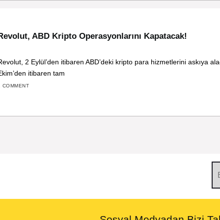
Revolut, ABD Kripto Operasyonlarını Kapatacak!
Revolut, 2 Eylül’den itibaren ABD’deki kripto para hizmetlerini askıya al
Ekim’den itibaren tam
1 COMMENT
Sosyal Medyadan Bizi Tak