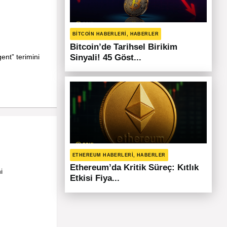
BITCOIN HABERLERI, HABERLER
Bitcoin’de Tarihsel Birikim
gent” terimini
Sinyali! 45 Göst...
ETHEREUM HABERLERI, HABERLER
Ethereum’da Kritik Süreç: Kıtlık
i
Etkisi Fiya...