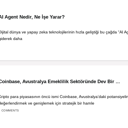
AI Agent Nedir, Ne İşe Yarar?
Dijital dünya ve yapay zeka teknolojilerinin hızla geliştiği bu çağda “AI A
giderek daha
Coinbase, Avustralya Emeklilik Sektöründe Dev Bir ...
Kripto para piyasasının öncü ismi Coinbase, Avustralya’daki potansiyelin
değerlendirmek ve genişlemek için stratejik bir hamle
2 COMMENTS