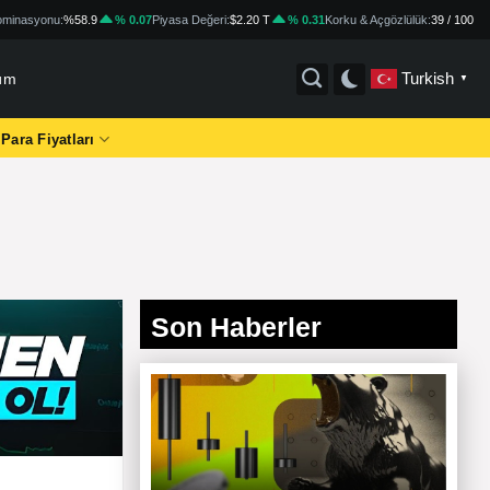
minasyonu:
%58.9
% 0.07
Piyasa Değeri:
$2.20 T
% 0.31
Korku & Açgözlülük:
39 / 100
Turkish
üm
▼
 Para Fiyatları
Son Haberler