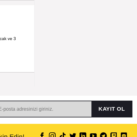
acak ve 3
KAYIT OL
ip Edin!