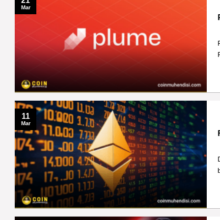
21
Mar
11
Mar