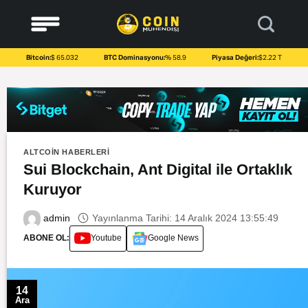
to
content
Bitcoin:
$ 65.032
BTC Dominasyonu:
% 58.9
Piyasa Değeri:
$2.22 T
ALTCOIN HABERLERI
Sui Blockchain, Ant Digital ile Ortaklık
Kuruyor
Yayınlanma Tarihi: 14 Aralık 2024 13:55:49
admin
ABONE OL:
Youtube
Google News
14
Ara