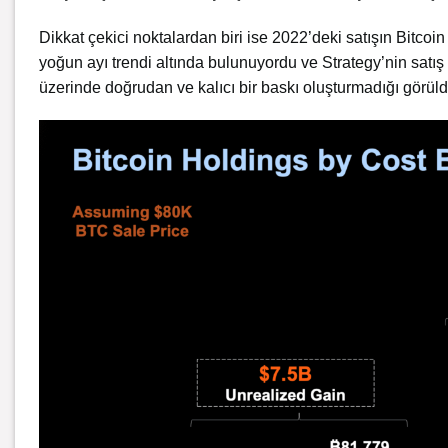
Dikkat çekici noktalardan biri ise 2022’deki satışın Bitcoi
yoğun ayı trendi altında bulunuyordu ve Strategy’nin satış 
üzerinde doğrudan ve kalıcı bir baskı oluşturmadığı görüld