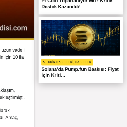
Pi Coin Toparlanıyor Mu? Kritik
Destek Kazanıldı!
n uzun vadeli
n için 10 ila
ALTCOIN HABERLERI, HABERLER
Solana’da Pump.fun Baskısı: Fiyat
İçin Kriti...
aklaşım,
kleştirmişti.
larak
ydı. Amaç,