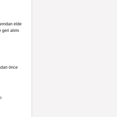
larından elde
 geri alımı
madan önce
i