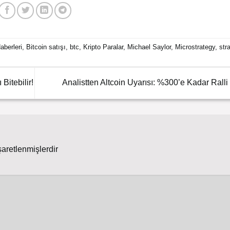
aberleri
,
Bitcoin satışı
,
btc
,
Kripto Paralar
,
Michael Saylor
,
Microstrategy
,
str
Bitebilir!
Analistten Altcoin Uyarısı: %300’e Kadar Ralli
şaretlenmişlerdir