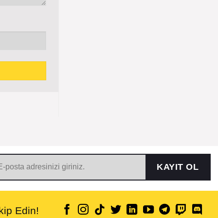
KAYIT OL
ip Edin!