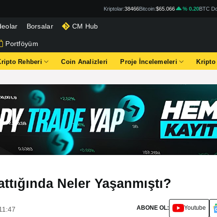
Kriptolar:
38466
Bitcoin:
$65.066
% 0.20
BTC Do
deolar
Borsalar
CM Hub
Portföyüm
Kripto Rehberi
Coin Analizleri
Proje İncelemeleri
Kripto
attığında Neler Yaşanmıştı?
ABONE OL:
Youtube
11:47