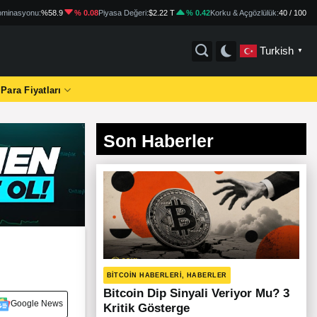
minasyonu:
%58.9
% 0.08
Piyasa Değeri:
$2.22 T
% 0.42
Korku & Açgözlülük:
40 / 100
Turkish
▼
 Para Fiyatları
Son Haberler
BITCOIN HABERLERI, HABERLER
Bitcoin Dip Sinyali Veriyor Mu? 3
Google News
Kritik Gösterge