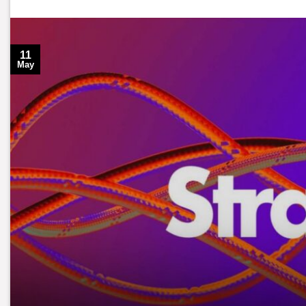
11
May