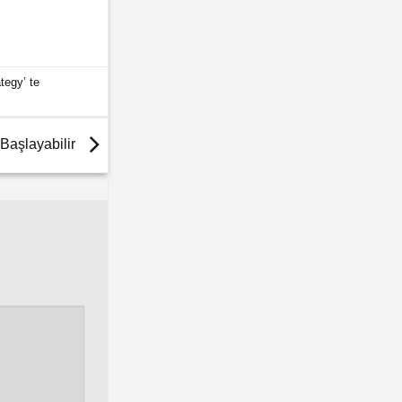
ategy
’ te
 Başlayabilir