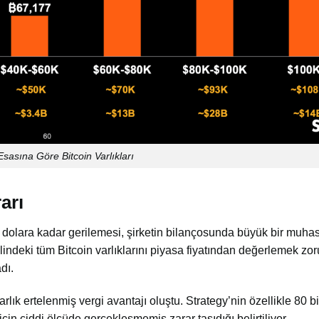
Esasına Göre Bitcoin Varlıkları
arı
0 dolara kadar gerilemesi, şirketin bilançosunda büyük bir muha
lindeki tüm Bitcoin varlıklarını piyasa fiyatından değerlemek zo
dı.
rlık ertelenmiş vergi avantajı oluştu. Strategy’nin özellikle 80 b
çin ciddi ölçüde gerçekleşmemiş zarar taşıdığı belirtiliyor.