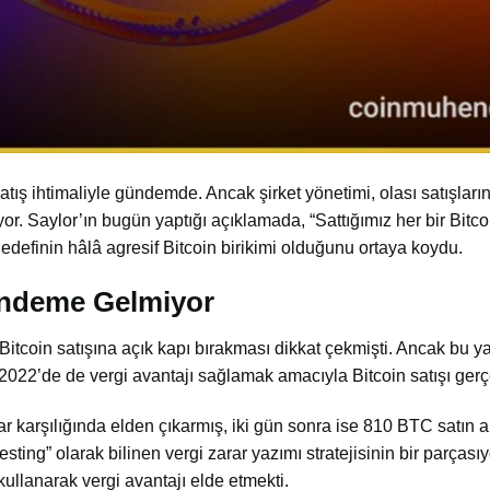
atış ihtimaliyle gündemde. Ancak şirket yönetimi, olası satışları
or. Saylor’ın bugün yaptığı açıklamada, “Sattığımız her bir Bitcoi
a hedefinin hâlâ agresif Bitcoin birikimi olduğunu ortaya koydu.
Gündeme Gelmiyor
 Bitcoin satışına açık kapı bırakması dikkat çekmişti. Ancak bu y
2022’de de vergi avantajı sağlamak amacıyla Bitcoin satışı gerçe
 karşılığında elden çıkarmış, iki gün sonra ise 810 BTC satın a
ing” olarak bilinen vergi zarar yazımı stratejisinin bir parçası
ullanarak vergi avantajı elde etmekti.