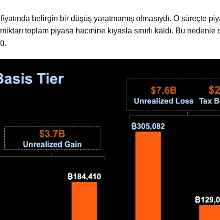
n fiyatında belirgin bir düşüş yaratmamış olmasıydı. O süreçte pi
miktarı toplam piyasa hacmine kıyasla sınırlı kaldı. Bu nedenle 
ü.