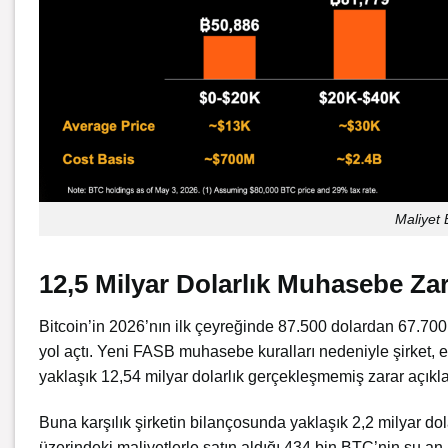
Maliyet 
12,5 Milyar Dolarlık Muhasebe Zar
Bitcoin’in 2026’nın ilk çeyreğinde 87.500 dolardan 67.70
yol açtı. Yeni FASB muhasebe kuralları nedeniyle şirket, e
yaklaşık 12,54 milyar dolarlık gerçekleşmemiş zarar açıkla
Buna karşılık şirketin bilançosunda yaklaşık 2,2 milyar dola
üzerindeki maliyetlerle satın aldığı 434 bin BTC’nin şu an i