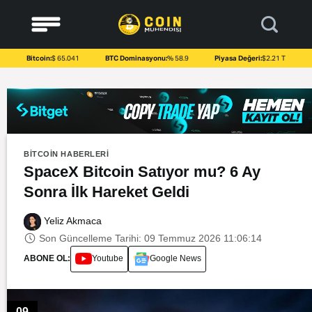
to
content
Bitcoin:
$ 65.041
BTC Dominasyonu:
% 58.9
Piyasa Değeri:
$2.21 T
BITCOIN HABERLERI
SpaceX Bitcoin Satıyor mu? 6 Ay
Sonra İlk Hareket Geldi
Yeliz Akmaca
Son Güncelleme Tarihi: 09 Temmuz 2026 11:06:14
ABONE OL:
Youtube
Google News
09