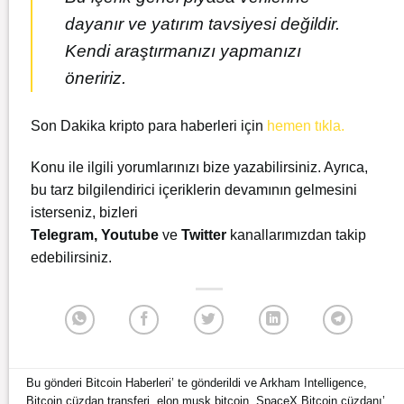
dayanır ve yatırım tavsiyesi değildir.
Kendi araştırmanızı yapmanızı
öneririz.
Son Dakika kripto para haberleri için
hemen tıkla.
Konu ile ilgili yorumlarınızı bize yazabilirsiniz. Ayrıca,
bu tarz bilgilendirici içeriklerin devamının gelmesini
isterseniz, bizleri
Telegram
,
Youtube
ve
Twitter
kanallarımızdan takip
edebilirsiniz.
Bu gönderi
Bitcoin Haberleri
’ te gönderildi ve
Arkham Intelligence
,
Bitcoin cüzdan transferi
,
elon musk bitcoin
,
SpaceX Bitcoin cüzdanı
’