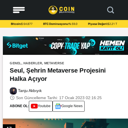
to
content
Bitcoin:
$ 64.877
BTC Dominasyonu:
% 59.0
Piyasa Değeri:
$2.21 T
GENEL
,
HABERLER
,
METAVERSE
Seul, Şehrin Metaverse Projesini
Halka Açıyor
Tanju Akbıyık
Son Güncelleme Tarihi: 17 Ocak 2023 02:16:25
ABONE OL:
Youtube
Google News