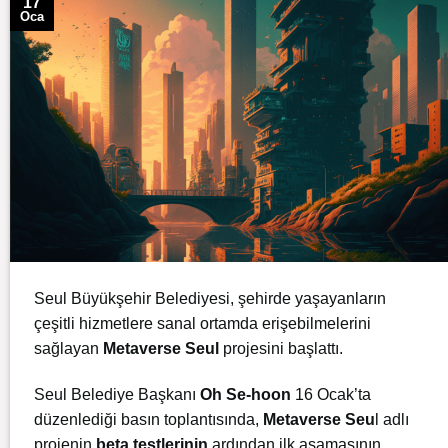
17
Oca
Seul Büyükşehir Belediyesi, şehirde yaşayanların
çeşitli hizmetlere sanal ortamda erişebilmelerini
sağlayan
Metaverse Seul
projesini başlattı.
Seul Belediye Başkanı
Oh Se-hoon
16 Ocak’ta
düzenlediği basın toplantısında,
Metaverse Seu
l adlı
projenin
beta testlerinin
ardından ilk aşamasının