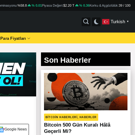
minasyonu:
%58.8
% 0.01
Piyasa Değeri:
$2.20 T
% 0.36
Korku & Açgözlülük:
39 / 100
Turkish
▼
 Para Fiyatları
Son Haberler
BITCOIN HABERLERI, HABERLER
Bitcoin 500 Gün Kuralı Hâlâ
Google News
Geçerli Mi?