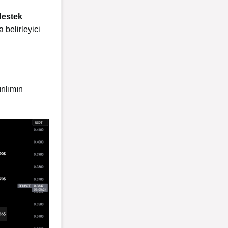
destek
 belirleyici
rılımın