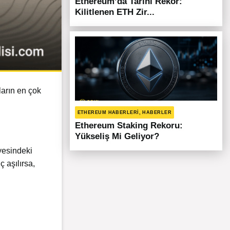
Ethereum’da Tarihi Rekor:
Kilitlenen ETH Zir...
ların en çok
ETHEREUM HABERLERI, HABERLER
Ethereum Staking Rekoru:
Yükseliş Mi Geliyor?
yesindeki
 aşılırsa,