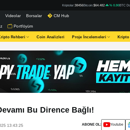
Kriptolar:
38456
Bitcoin:
$64.482
% 0.90
BTC Do
Videolar
Borsalar
CM Hub
iz
Portföyüm
Kripto Rehberi
Coin Analizleri
Proje İncelemeleri
Kripto
 Devamı Bu Dirence Bağlı!
ABONE OL:
Youtube
025 13:43:25