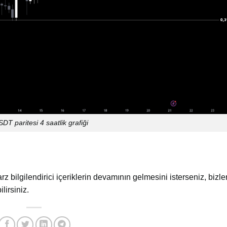
DT paritesi 4 saatlik grafiği
arz bilgilendirici içeriklerin devamının gelmesini isterseniz, bizler
lirsiniz.