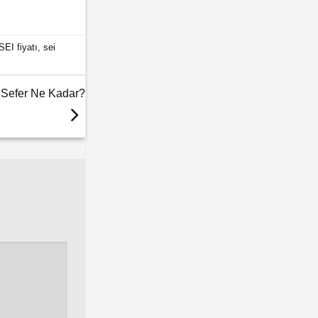
SEI fiyatı
,
sei
u Sefer Ne Kadar?