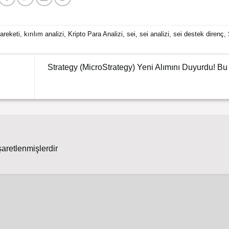
hareketi
,
kırılım analizi
,
Kripto Para Analizi
,
sei
,
sei analizi
,
sei destek direnç
,
Strategy (MicroStrategy) Yeni Alımını Duyurdu! B
şaretlenmişlerdir