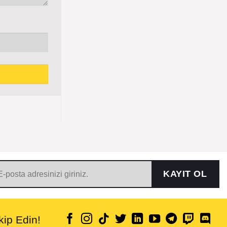
KAYIT OL
ip Edin!