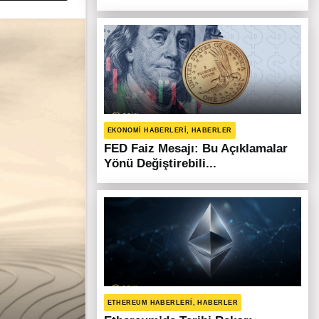
EKONOMI HABERLERI, HABERLER
FED Faiz Mesajı: Bu Açıklamalar
Yönü Değiştirebili...
ETHEREUM HABERLERI, HABERLER