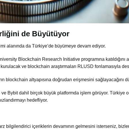
irliğini de Büyütüyor
ğitimi alanında da Türkiye’de büyümeye devam ediyor.
niversity Blockchain Research Initiative programına katıldığını aç
ı kurulacak ve blockchain araştırmaları RLUSD fonlamasıyla de
arın blockchain altyapısına doğrudan erişmesini sağlayacağını d
Bybit dahil birçok büyük platformda işlem görüyor. Türkiye ort
hızlandırmayı hedefliyor.
arz bilgilendirici içeriklerin devamının gelmesini isterseniz, bizler