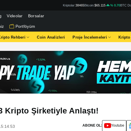
Kriptolar:
38465
Bitcoin:
$65.115
% 0.70
BTC Do
g
Videolar
Borsalar
iz
Portföyüm
Kripto Rehberi
Coin Analizleri
Proje İncelemeleri
Kripto
 Kripto Şirketiyle Anlaştı!
ABONE OL:
Youtube
15:14:53