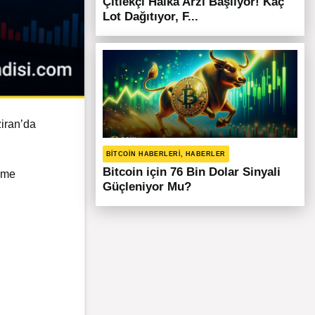
Çitlekçi Halka Arzı Başlıyor! Kaç
Lot Dağıtıyor, F...
ziran’da
BITCOIN HABERLERI, HABERLER
Bitcoin için 76 Bin Dolar Sinyali
eme
Güçleniyor Mu?