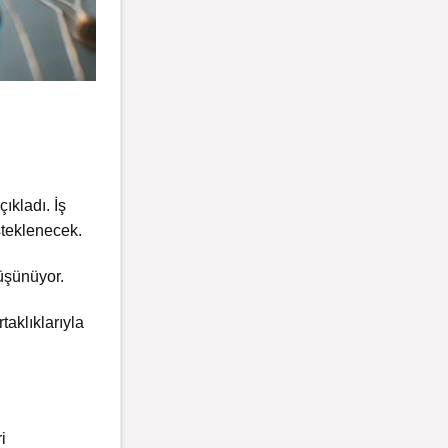
ıkladı. İş
steklenecek.
üşünüyor.
aklıklarıyla
i