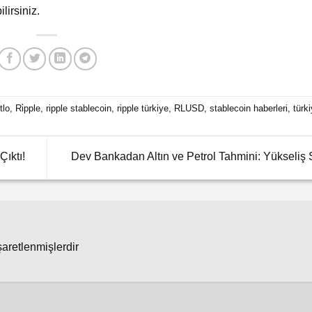
lirsiniz.
tlo
,
Ri̇pple
,
ripple stablecoin
,
ripple türkiye
,
RLUSD
,
stablecoin haberleri
,
türki
Çıktı!
Dev Bankadan Altın ve Petrol Tahmini: Yükseliş
şaretlenmişlerdir