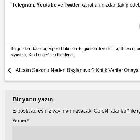
Telegram
,
Youtube
ve
Twitter
kanallarımızdan takip edebi
Bu gönderi
Haberler
,
Ripple Haberleri
’ te gönderildi ve
BiLira
,
Bitexen
,
bi
piyasası
,
Xrp Ledger
’ te etiketlendi.
Altcoin Sezonu Neden Başlamıyor? Kritik Veriler Ortaya 
Bir yanıt yazın
E-posta adresiniz yayınlanmayacak.
Gerekli alanlar
*
ile i
Yorum
*