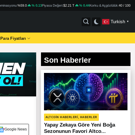
minasyonu:
%59.0
% 0.13
Piyasa Değeri:
$2.21 T
% 0.44
Korku & Açgözlülük:
40 / 100
Turkish
▼
 Para Fiyatları
Son Haberler
ALTCOIN HABERLERI, HABERLER
Yapay Zekaya Göre Yeni Boğa
Google News
Sezonunun Favori Altco...