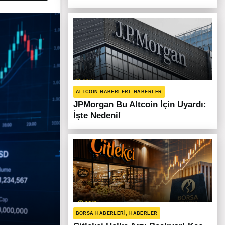
ALTCOIN HABERLERI, HABERLER
JPMorgan Bu Altcoin İçin Uyardı:
İşte Nedeni!
BORSA HABERLERI, HABERLER