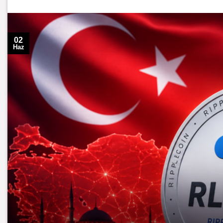
02
Haz