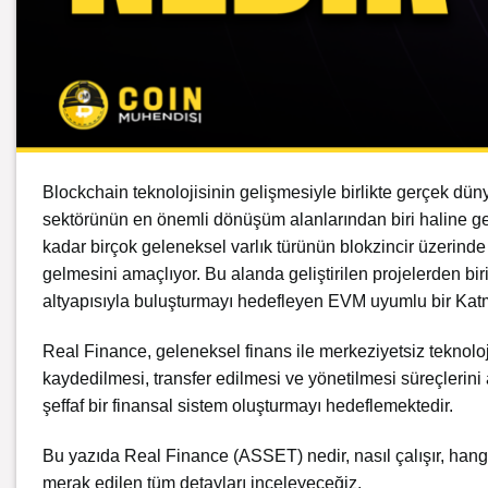
Blockchain
teknolojisinin gelişmesiyle birlikte gerçek dünya
sektörünün en önemli dönüşüm alanlarından biri haline geld
kadar birçok geleneksel varlık türünün blokzincir üzerinde 
gelmesini amaçlıyor. Bu alanda geliştirilen projelerden bir
altyapısıyla buluşturmayı hedefleyen EVM uyumlu bir Katm
Real Finance, geleneksel finans ile merkeziyetsiz teknoloj
kaydedilmesi, transfer edilmesi ve yönetilmesi süreçlerini a
şeffaf bir finansal sistem oluşturmayı hedeflemektedir.
Bu yazıda Real Finance (ASSET) nedir, nasıl çalışır, hangi t
merak edilen tüm detayları inceleyeceğiz.