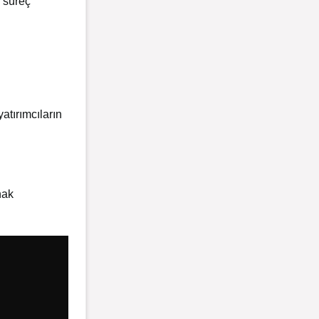
u süreç
atırımcıların
nak