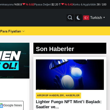
minasyonu:
%58.8
% 0.02
Piyasa Değeri:
$2.20 T
% 0.41
Korku & Açgözlülük:
38 / 100
Turkish
▼
 Para Fiyatları
Son Haberler
AIRDROP HABERLERI, HABERLER
Lighter Fuego NFT Mint’i Başladı:
Google News
Saatler ve...