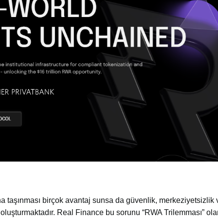
 taşınması birçok avantaj sunsa da güvenlik, merkeziyetsizlik 
k oluşturmaktadır. Real Finance bu sorunu “RWA Trilemması” ola