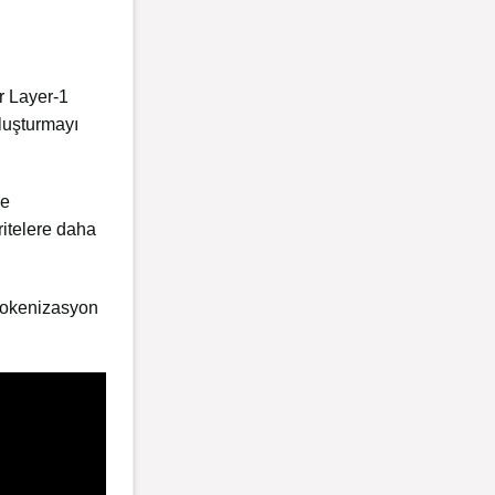
r Layer-1
oluşturmayı
ve
ritelere daha
 tokenizasyon