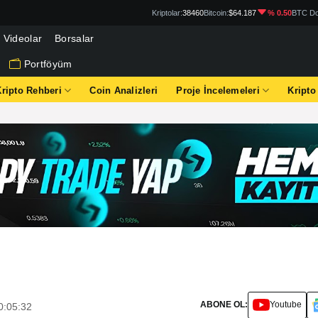
Kriptolar:
38460
Bitcoin:
$64.187
% 0.50
BTC Do
Videolar
Borsalar
Portföyüm
Kripto Rehberi
Coin Analizleri
Proje İncelemeleri
Kripto
ABONE OL:
Youtube
0:05:32