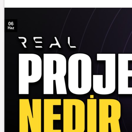
06
Haz