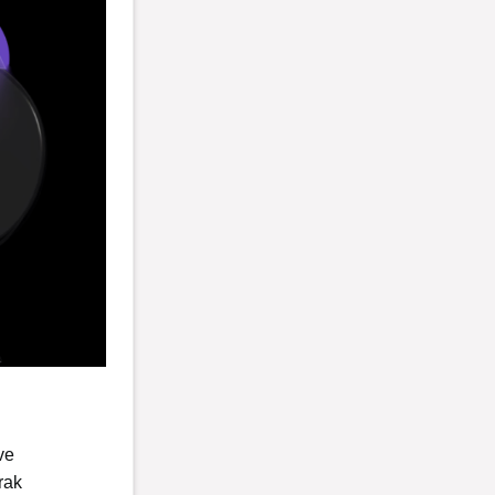
ve
rak