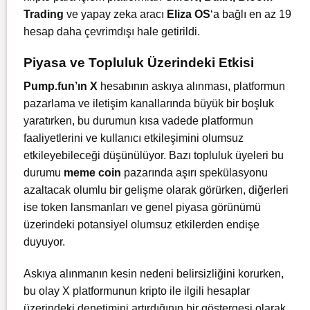
Trading
ve yapay zeka aracı
Eliza OS
‘a bağlı en az 19
hesap daha çevrimdışı hale getirildi.
Piyasa ve Topluluk Üzerindeki Etkisi
Pump.fun’ın X
hesabının askıya alınması, platformun
pazarlama ve iletişim kanallarında büyük bir boşluk
yaratırken, bu durumun kısa vadede platformun
faaliyetlerini ve kullanıcı etkileşimini olumsuz
etkileyebileceği düşünülüyor. Bazı topluluk üyeleri bu
durumu
meme coin
pazarında aşırı spekülasyonu
azaltacak olumlu bir gelişme olarak görürken, diğerleri
ise token lansmanları ve genel piyasa görünümü
üzerindeki potansiyel olumsuz etkilerden endişe
duyuyor.
Askıya alınmanın kesin nedeni belirsizliğini korurken,
bu olay X platformunun kripto ile ilgili hesaplar
üzerindeki denetimini artırdığının bir göstergesi olarak