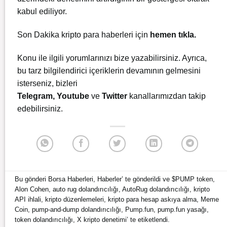
kabul ediliyor.
Son Dakika kripto para haberleri için
hemen tıkla.
Konu ile ilgili yorumlarınızı bize yazabilirsiniz. Ayrıca,
bu tarz bilgilendirici içeriklerin devamının gelmesini
isterseniz, bizleri
Telegram
,
Youtube
ve
Twitter
kanallarımızdan takip
edebilirsiniz.
Bu gönderi
Borsa Haberleri
,
Haberler
’ te gönderildi ve
$PUMP token
,
Alon Cohen
,
auto rug dolandırıcılığı
,
AutoRug dolandırıcılığı
,
kripto
API ihlali
,
kripto düzenlemeleri
,
kripto para hesap askıya alma
,
Meme
Coin
,
pump-and-dump dolandırıcılığı
,
Pump.fun
,
pump.fun yasağı
,
token dolandırıcılığı
,
X kripto denetimi
’ te etiketlendi.