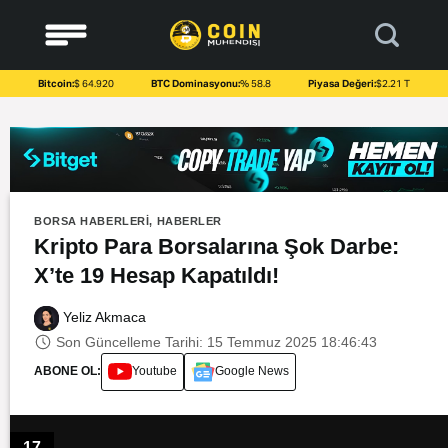
to
content
Bitcoin:
$ 64.920
BTC Dominasyonu:
% 58.8
Piyasa Değeri:
$2.21 T
BORSA HABERLERI
,
HABERLER
Kripto Para Borsalarına Şok Darbe:
X’te 19 Hesap Kapatıldı!
Yeliz Akmaca
Son Güncelleme Tarihi: 15 Temmuz 2025 18:46:43
ABONE OL:
Youtube
Google News
17