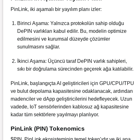
PinLink, iki aşamalı bir yayılım planı izler:
Birinci Aşama: Yalnızca protokolün sahip olduğu
DePIN varlıkları kabul edilir. Bu, modelin optimize
edilmesini ve kurumsal düzeyde çözümler
sunulmasını sağlar.
İkinci Aşama: Üçüncü taraf DePIN varlık sahipleri,
sıkı bir doğrulama sürecinden geçerek ağa katılabilir.
PinLink, başlangıçta AI geliştiricileri için GPU/CPU/TPU
ve bulut depolama kapasitesine odaklanacak, ardından
madenciler ve dApp geliştiricilerini hedefleyecek. Uzun
vadede, IoT sensörlerinden kablosuz ağ kapasitesine
kadar tüm sektörlere yayılmayı planlıyor.
PinLink (PIN) Tokenomics
$PIN, PinLink ekosisteminin temel token’ıdır ve iki ana