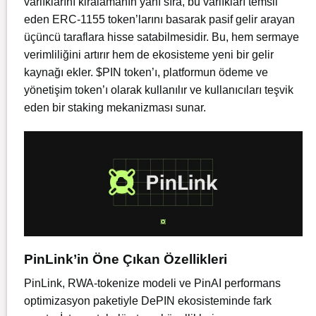
varlıklarını kiralamanın yanı sıra, bu varlıkları temsil
eden ERC-1155 token’larını basarak pasif gelir arayan
üçüncü taraflara hisse satabilmesidir. Bu, hem sermaye
verimliliğini artırır hem de ekosisteme yeni bir gelir
kaynağı ekler. $PIN token’ı, platformun ödeme ve
yönetişim token’ı olarak kullanılır ve kullanıcıları teşvik
eden bir staking mekanizması sunar.
PinLink’in Öne Çıkan Özellikleri
PinLink, RWA-tokenize modeli ve PinAI performans
optimizasyon paketiyle DePIN ekosisteminde fark