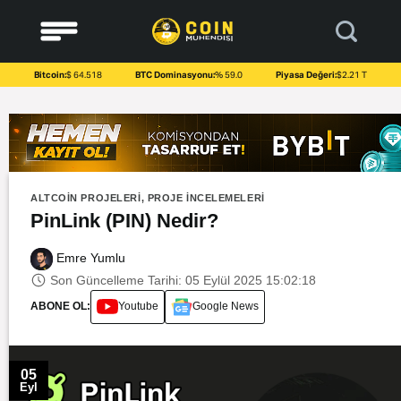
to
content
Bitcoin:
$ 64.518
BTC Dominasyonu:
% 59.0
Piyasa Değeri:
$2.21 T
ALTCOIN PROJELERI
,
PROJE İNCELEMELERI
PinLink (PIN) Nedir?
Emre Yumlu
Son Güncelleme Tarihi: 05 Eylül 2025 15:02:18
ABONE OL:
Youtube
Google News
05
Eyl