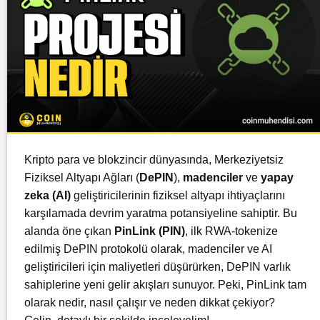
Kripto para ve blokzincir dünyasında, Merkeziyetsiz
Fiziksel Altyapı Ağları (
DePIN
),
madenciler
ve
yapay
zeka (AI)
geliştiricilerinin fiziksel altyapı ihtiyaçlarını
karşılamada devrim yaratma potansiyeline sahiptir. Bu
alanda öne çıkan
PinLink
(PIN)
, ilk RWA-tokenize
edilmiş DePIN protokolü olarak, madenciler ve AI
geliştiricileri için maliyetleri düşürürken, DePIN varlık
sahiplerine yeni gelir akışları sunuyor. Peki, PinLink tam
olarak nedir, nasıl çalışır ve neden dikkat çekiyor?