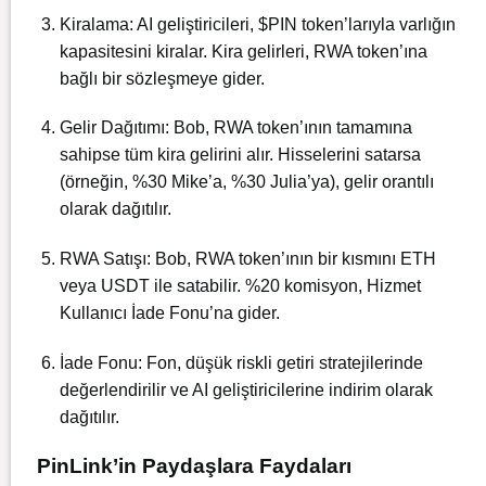
Kiralama: AI geliştiricileri, $PIN token’larıyla varlığın
kapasitesini kiralar. Kira gelirleri, RWA token’ına
bağlı bir sözleşmeye gider.
Gelir Dağıtımı: Bob, RWA token’ının tamamına
sahipse tüm kira gelirini alır. Hisselerini satarsa
(örneğin, %30 Mike’a, %30 Julia’ya), gelir orantılı
olarak dağıtılır.
RWA Satışı: Bob, RWA token’ının bir kısmını ETH
veya USDT ile satabilir. %20 komisyon, Hizmet
Kullanıcı İade Fonu’na gider.
İade Fonu: Fon, düşük riskli getiri stratejilerinde
değerlendirilir ve AI geliştiricilerine indirim olarak
dağıtılır.
PinLink’in Paydaşlara Faydaları