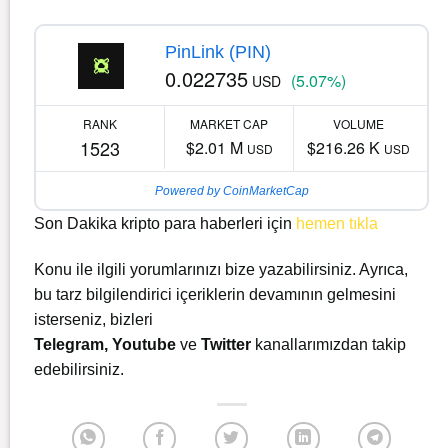
PinLink (PIN)
0.022735
(5.07%)
USD
RANK
MARKET CAP
VOLUME
1523
$2.01 M
$216.26 K
USD
USD
Powered by CoinMarketCap
Son Dakika kripto para haberleri için
hemen tıkla
Konu ile ilgili yorumlarınızı bize yazabilirsiniz. Ayrıca,
bu tarz bilgilendirici içeriklerin devamının gelmesini
isterseniz, bizleri
Telegram
,
Youtube
ve
Twitter
kanallarımızdan takip
edebilirsiniz.