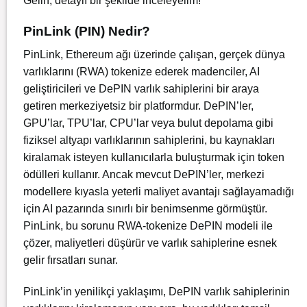
Gelin, detaylı bir şekilde inceleyelim!
PinLink (PIN) Nedir?
PinLink, Ethereum ağı üzerinde çalışan, gerçek dünya
varlıklarını (RWA) tokenize ederek madenciler, AI
geliştiricileri ve DePIN varlık sahiplerini bir araya
getiren merkeziyetsiz bir platformdur. DePIN’ler,
GPU’lar, TPU’lar, CPU’lar veya bulut depolama gibi
fiziksel altyapı varlıklarının sahiplerini, bu kaynakları
kiralamak isteyen kullanıcılarla buluşturmak için token
ödülleri kullanır. Ancak mevcut DePIN’ler, merkezi
modellere kıyasla yeterli maliyet avantajı sağlayamadığı
için AI pazarında sınırlı bir benimsenme görmüştür.
PinLink, bu sorunu RWA-tokenize DePIN modeli ile
çözer, maliyetleri düşürür ve varlık sahiplerine esnek
gelir fırsatları sunar.
PinLink’in yenilikçi yaklaşımı, DePIN varlık sahiplerinin