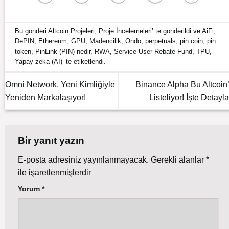
Bu gönderi
Altcoin Projeleri
,
Proje İncelemeleri
’ te gönderildi ve
AiFi
,
DePIN
,
Ethereum
,
GPU
,
Madenci̇li̇k
,
Ondo
,
perpetuals
,
pin coin
,
pin
token
,
PinLink (PIN) nedir
,
RWA
,
Service User Rebate Fund
,
TPU
,
Yapay zeka (AI)
’ te etiketlendi.
Omni Network, Yeni Kimliğiyle
Binance Alpha Bu Altcoin’
Yeniden Markalaşıyor!
Listeliyor! İşte Detayla
Bir yanıt yazın
E-posta adresiniz yayınlanmayacak.
Gerekli alanlar
*
ile işaretlenmişlerdir
Yorum
*