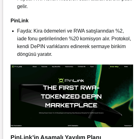
gelir.
PinLink
Fayda: Kira ödemeleri ve RWA satışlarından %2,
iade fonu getirilerinden %20 komisyon alır. Protokol,
kendi DePIN varlıklarını edinerek sermaye birikim
döngüsü yaratır.
PinLink’in Aşamalı Yayılım Planı