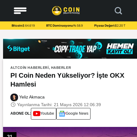
to
content
Bitcoin:
$ 64.619
BTC Dominasyonu:
% 58.9
Piyasa Değeri:
$2.20 T
ALTCOIN HABERLERI
,
HABERLER
PI Coin Neden Yükseliyor? İşte OKX
Hamlesi
Yeliz Akmaca
Yayınlanma Tarihi: 21 Mayıs 2026 12:06:39
ABONE OL:
Youtube
Google News
21