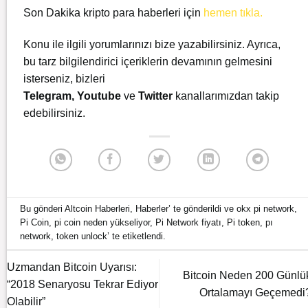
Son Dakika kripto para haberleri için
hemen tıkla.
Konu ile ilgili yorumlarınızı bize yazabilirsiniz. Ayrıca,
bu tarz bilgilendirici içeriklerin devamının gelmesini
isterseniz, bizleri
Telegram
,
Youtube
ve
Twitter
kanallarımızdan takip
edebilirsiniz.
Bu gönderi
Altcoin Haberleri
,
Haberler
’ te gönderildi ve
okx pi network
,
Pi Coin
,
pi coin neden yükseliyor
,
Pi Network fiyatı
,
Pi token
,
pı
network
,
token unlock
’ te etiketlendi.
Uzmandan Bitcoin Uyarısı:
Bitcoin Neden 200 Günlü
“2018 Senaryosu Tekrar Ediyor
Ortalamayı Geçemedi
Olabilir”