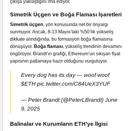
çıkışa yaklaştığını ima ediyor.
Simetrik Üçgen ve Boğa Flaması İşaretleri
Simetrik üçgen
, yön konusunda net bir önyargı
sunmuyor. Ancak, 8-13 Mayıs’taki %50’lik yükseliş
dikkate alındığında, bu formasyon boğa flamasına
dönüşüyor.
Boğa flaması
, yükseliş trendinin devamını
öngörüyor. Brandt’ın grafiği, Ethereum’un sıkışan fiyat
yapısının patlamaya hazır olduğunu vurguluyor.
Every dog has its day — woof woof
$ETH
pic.twitter.com/C84UeX3YUF
— Peter Brandt (@PeterLBrandt)
June
9, 2025
Balinalar ve Kurumların ETH’ye İlgisi