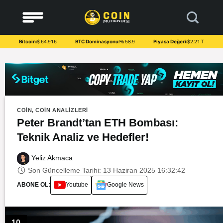
to
content
Bitcoin:
$ 64.916
BTC Dominasyonu:
% 58.9
Piyasa Değeri:
$2.21 T
COIN
,
COIN ANALIZLERI
Peter Brandt’tan ETH Bombası:
Teknik Analiz ve Hedefler!
Yeliz Akmaca
Son Güncelleme Tarihi: 13 Haziran 2025 16:32:42
ABONE OL:
Youtube
Google News
10