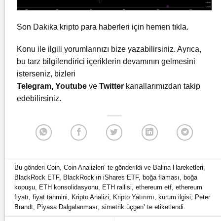
Son Dakika kripto para haberleri için
hemen tıkla
.
Konu ile ilgili yorumlarınızı bize yazabilirsiniz. Ayrıca,
bu tarz bilgilendirici içeriklerin devamının gelmesini
isterseniz, bizleri
Telegram
,
Youtube
ve
Twitter
kanallarımızdan takip
edebilirsiniz.
Bu gönderi
Coin
,
Coin Analizleri
’ te gönderildi ve
Balina Hareketleri
,
BlackRock ETF
,
BlackRock’ın iShares ETF
,
boğa flaması
,
boğa
kopuşu
,
ETH konsolidasyonu
,
ETH rallisi
,
ethereum etf
,
ethereum
fiyatı
,
fiyat tahmini
,
Kripto Analizi
,
Kripto Yatırımı
,
kurum ilgisi
,
Peter
Brandt
,
Piyasa Dalgalanması
,
simetrik üçgen
’ te etiketlendi.