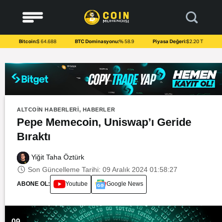
to
content
Bitcoin:
$ 64.688
BTC Dominasyonu:
% 58.9
Piyasa Değeri:
$2.20 T
ALTCOIN HABERLERI
,
HABERLER
Pepe Memecoin, Uniswap’ı Geride
Bıraktı
Yiğit Taha Öztürk
Son Güncelleme Tarihi: 09 Aralık 2024 01:58:27
ABONE OL:
Youtube
Google News
09