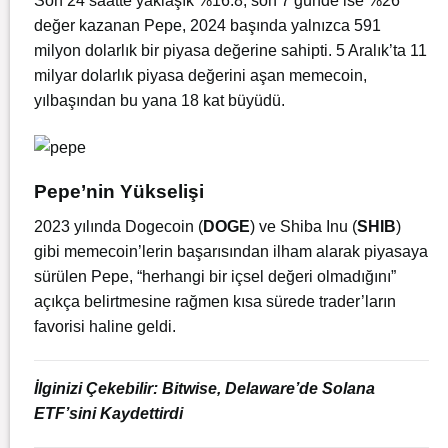
Son 24 saatte yaklaşık %16.8, son 7 günde ise %26
değer kazanan Pepe, 2024 başında yalnızca 591
milyon dolarlık bir piyasa değerine sahipti. 5 Aralık’ta 11
milyar dolarlık piyasa değerini aşan memecoin,
yılbaşından bu yana 18 kat büyüdü.
Pepe’nin Yükselişi
2023 yılında Dogecoin (
DOGE
) ve Shiba Inu (
SHIB
)
gibi memecoin’lerin başarısından ilham alarak piyasaya
sürülen Pepe, “herhangi bir içsel değeri olmadığını”
açıkça belirtmesine rağmen kısa sürede trader’ların
favorisi haline geldi.
İlginizi Çekebilir:
Bitwise, Delaware’de Solana
ETF’sini Kaydettirdi