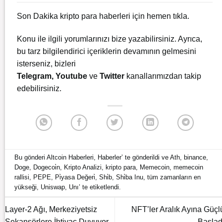
Son Dakika kripto para haberleri için
hemen tıkla.
Konu ile ilgili yorumlarınızı bize yazabilirsiniz. Ayrıca,
bu tarz bilgilendirici içeriklerin devamının gelmesini
isterseniz, bizleri
Telegram
,
Youtube
ve
Twitter
kanallarımızdan takip
edebilirsiniz.
Bu gönderi
Altcoin Haberleri
,
Haberler
’ te gönderildi ve
Ath
,
binance
,
Doge
,
Dogecoi̇n
,
Kripto Analizi
,
kripto para
,
Memecoin
,
memecoin
rallisi
,
PEPE
,
Pi̇yasa Değeri̇
,
Shi̇b
,
Shi̇ba Inu
,
tüm zamanların en
yükseği
,
Uniswap
,
Unı
’ te etiketlendi.
Layer-2 Ağı, Merkeziyetsiz
NFT’ler Aralık Ayına Güçl
Sekansörlere İhtiyaç Duyuyor
Başlad