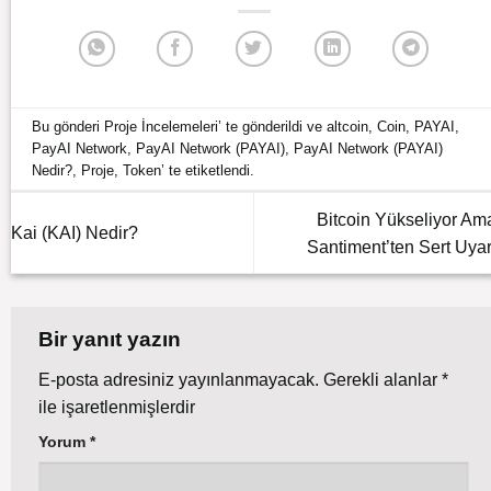
Bu gönderi
Proje İncelemeleri
’ te gönderildi ve
altcoin
,
Coin
,
PAYAI
,
PayAI Network
,
PayAI Network (PAYAI)
,
PayAI Network (PAYAI)
Nedir?
,
Proje
,
Token
’ te etiketlendi.
Bitcoin Yükseliyor Am
Kai (KAI) Nedir?
Santiment’ten Sert Uyar
Bir yanıt yazın
E-posta adresiniz yayınlanmayacak.
Gerekli alanlar
*
ile işaretlenmişlerdir
Yorum
*