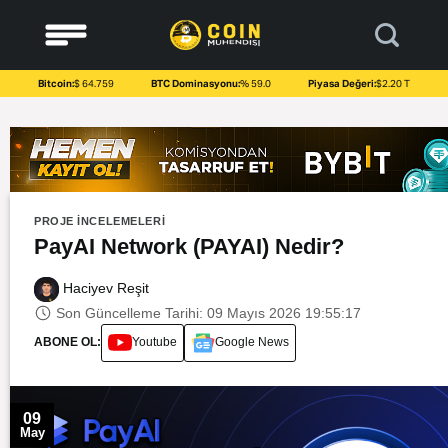
to
content
Bitcoin:
$ 64.759
BTC Dominasyonu:
% 59.0
Piyasa Değeri:
$2.20 T
PROJE İNCELEMELERI
PayAI Network (PAYAI) Nedir?
Haciyev Reşit
Son Güncelleme Tarihi: 09 Mayıs 2026 19:55:17
ABONE OL:
Youtube
Google News
09
May