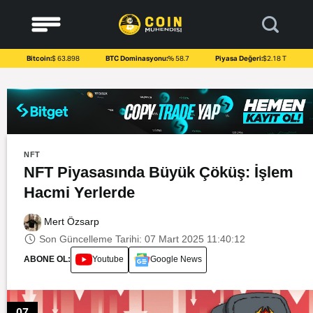
to
content
Bitcoin:
$ 63.898
BTC Dominasyonu:
% 58.7
Piyasa Değeri:
$2.18 T
NFT
NFT Piyasasında Büyük Çöküş: İşlem
Hacmi Yerlerde
Mert Özsarp
Son Güncelleme Tarihi: 07 Mart 2025 11:40:12
ABONE OL:
Youtube
Google News
07