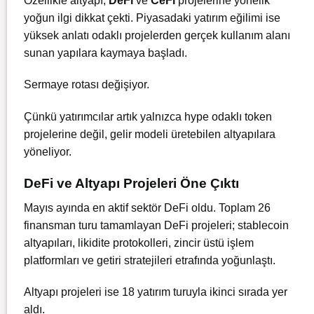
Özellikle altyapı,
DeFi
ve
CeFi
projelerine yönelik
yoğun ilgi dikkat çekti. Piyasadaki yatırım eğilimi ise
yüksek anlatı odaklı projelerden gerçek kullanım alanı
sunan yapılara kaymaya başladı.
Sermaye rotası değişiyor.
Çünkü yatırımcılar artık yalnızca hype odaklı token
projelerine değil, gelir modeli üretebilen altyapılara
yöneliyor.
DeFi ve Altyapı Projeleri Öne Çıktı
Mayıs ayında en aktif sektör DeFi oldu. Toplam 26
finansman turu tamamlayan DeFi projeleri; stablecoin
altyapıları, likidite protokolleri, zincir üstü işlem
platformları ve getiri stratejileri etrafında yoğunlaştı.
Altyapı projeleri ise 18 yatırım turuyla ikinci sırada yer
aldı.