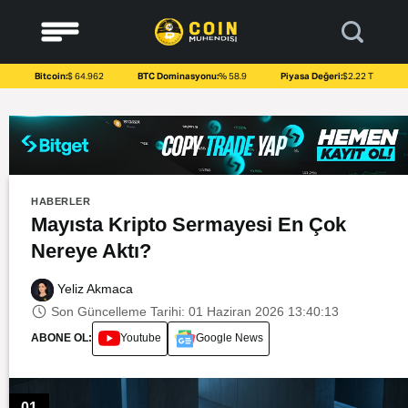
to
content
Bitcoin:
$ 64.962
BTC Dominasyonu:
% 58.9
Piyasa Değeri:
$2.22 T
HABERLER
Mayısta Kripto Sermayesi En Çok
Nereye Aktı?
Yeliz Akmaca
Son Güncelleme Tarihi: 01 Haziran 2026 13:40:13
ABONE OL:
Youtube
Google News
01