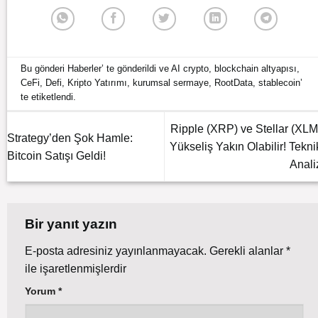
Bu gönderi
Haberler
’ te gönderildi ve
AI crypto
,
blockchain altyapısı
,
CeFi
,
Defi
,
Kripto Yatırımı
,
kurumsal sermaye
,
RootData
,
stablecoin
’
te etiketlendi.
Ripple (XRP) ve Stellar (XLM
Strategy’den Şok Hamle:
Yükseliş Yakın Olabilir! Tekni
Bitcoin Satışı Geldi!
Anali
Bir yanıt yazın
E-posta adresiniz yayınlanmayacak.
Gerekli alanlar
*
ile işaretlenmişlerdir
Yorum
*