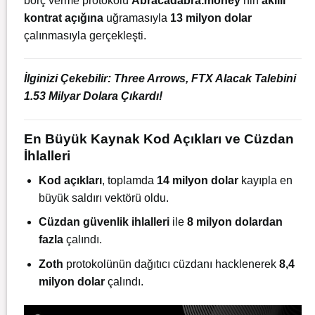
borç verme protokolü
Abracadabra.money
’nin
akıllı
kontrat açığına
uğramasıyla
13 milyon dolar
çalınmasıyla gerçekleşti.
İlginizi Çekebilir:
Three Arrows, FTX Alacak Talebini
1.53 Milyar Dolara Çıkardı!
En Büyük Kaynak Kod Açıkları ve Cüzdan
İhlalleri
Kod açıkları
, toplamda
14 milyon dolar
kayıpla en
büyük saldırı vektörü oldu.
Cüzdan güvenlik ihlalleri
ile
8 milyon dolardan
fazla
çalındı.
Zoth
protokolünün dağıtıcı cüzdanı hacklenerek
8,4
milyon dolar
çalındı.