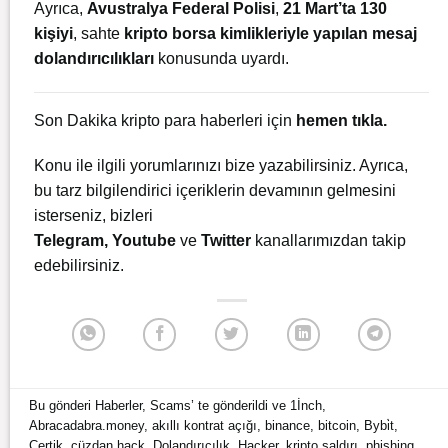
Ayrıca,
Avustralya Federal Polisi
,
21 Mart’ta
130
kişiyi
, sahte
kripto borsa kimlikleriyle yapılan mesaj
dolandırıcılıkları
konusunda uyardı.
Son Dakika kripto para haberleri için
hemen tıkla.
Konu ile ilgili yorumlarınızı bize yazabilirsiniz. Ayrıca,
bu tarz bilgilendirici içeriklerin devamının gelmesini
isterseniz, bizleri
Telegram
,
Youtube
ve
Twitter
kanallarımızdan takip
edebilirsiniz.
Bu gönderi
Haberler
,
Scams
’ te gönderildi ve
1İnch
,
Abracadabra.money
,
akıllı kontrat açığı
,
binance
,
bitcoin
,
Bybi̇t
,
Certik
,
cüzdan hack
,
Dolandırıcılık
,
Hacker
,
kripto saldırı
,
phishing