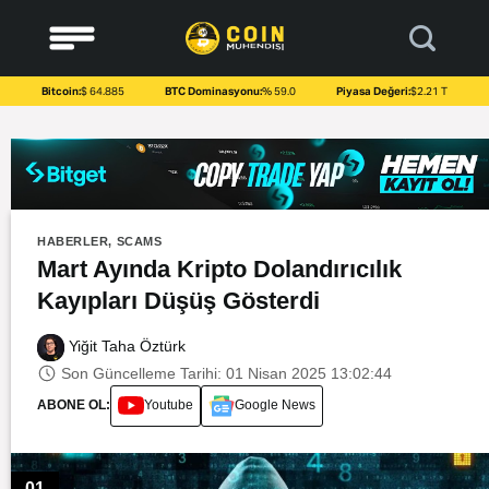
to
content
Bitcoin:
$ 64.885
BTC Dominasyonu:
% 59.0
Piyasa Değeri:
$2.21 T
HABERLER
,
SCAMS
Mart Ayında Kripto Dolandırıcılık
Kayıpları Düşüş Gösterdi
Yiğit Taha Öztürk
Son Güncelleme Tarihi: 01 Nisan 2025 13:02:44
ABONE OL:
Youtube
Google News
01