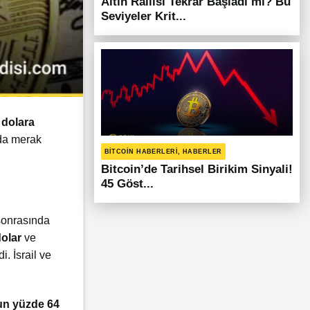
Altın Rallisi Tekrar Başladı mı? Bu
Seviyeler Krit...
 dolara
 da merak
BITCOIN HABERLERI, HABERLER
Bitcoin’de Tarihsel Birikim Sinyali!
45 Göst...
 sonrasında
olar
ve
i. İsrail ve
un
yüzde
64