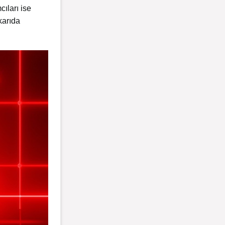
ıları ise
karıda