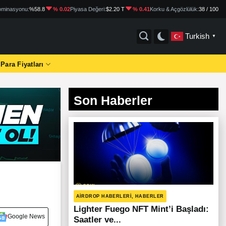
minasyonu:
%58.8
% 0.02
Piyasa Değeri:
$2.20 T
% 0.41
Korku & Açgözlülük:
38 / 100
Turkish
▼
 Para Fiyatları
Son Haberler
AIRDROP HABERLERI, HABERLER
Lighter Fuego NFT Mint’i Başladı:
Google News
Saatler ve...