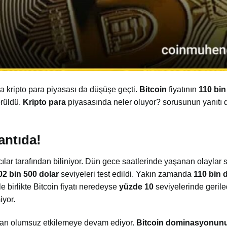
 kripto para piyasası da düşüşe geçti.
Bitcoin
fiyatının
110 bin
örüldü.
Kripto para
piyasasında neler oluyor? sorusunun yanıtı
antıda!
ılar tarafından biliniyor. Dün gece saatlerinde yaşanan olaylar
02
bin
500
dolar
seviyeleri test edildi. Yakın zamanda
110
bin
d
e birlikte Bitcoin fiyatı neredeyse
yüzde
10
seviyelerinde geriled
iyor.
ları olumsuz etkilemeye devam ediyor.
Bitcoin
dominasyonun