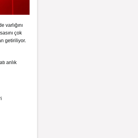
de varlığını
sasını çok
 getiriliyor.
tı anlık
i