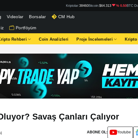
Kriptolar:
38460
Bitcoin:
$64.313
% 0.50
BTC Do
g
Videolar
Borsalar
CM Hub
iz
Portföyüm
Kripto Rehberi
Coin Analizleri
Proje İncelemeleri
Kripto
Oluyor? Savaş Çanları Çalıyor
ABONE OL:
Youtube
34