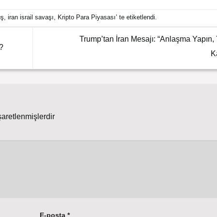
üş
,
iran israil savaşı
,
Kripto Para Piyasası
’ te etiketlendi.
Trump’tan İran Mesajı: “Anlaşma Yapın,
?
K
şaretlenmişlerdir
E-posta
*