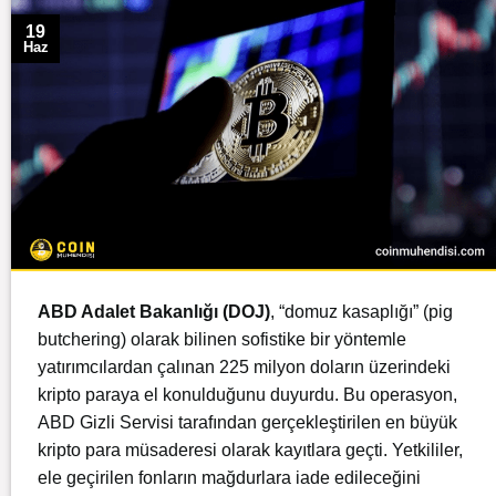
19
Haz
ABD Adalet Bakanlığı (DOJ)
, “domuz kasaplığı” (pig
butchering) olarak bilinen sofistike bir yöntemle
yatırımcılardan çalınan 225 milyon doların üzerindeki
kripto paraya el konulduğunu duyurdu. Bu operasyon,
ABD Gizli Servisi tarafından gerçekleştirilen en büyük
kripto para müsaderesi olarak kayıtlara geçti. Yetkililer,
ele geçirilen fonların mağdurlara iade edileceğini