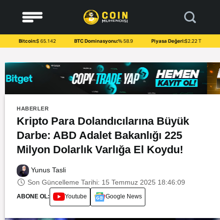
to
content
Bitcoin:
$ 65.142
BTC Dominasyonu:
% 58.9
Piyasa Değeri:
$2.22 T
HABERLER
Kripto Para Dolandıcılarına Büyük
Darbe: ABD Adalet Bakanlığı 225
Milyon Dolarlık Varlığa El Koydu!
Yunus Tasli
Son Güncelleme Tarihi: 15 Temmuz 2025 18:46:09
ABONE OL:
Youtube
Google News