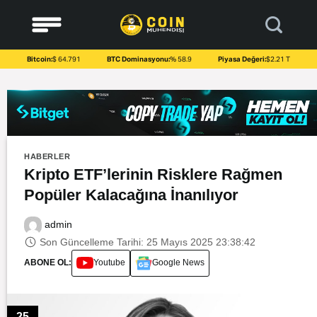
to
content
Bitcoin:
$ 64.791
BTC Dominasyonu:
% 58.9
Piyasa Değeri:
$2.21 T
HABERLER
Kripto ETF’lerinin Risklere Rağmen
Popüler Kalacağına İnanılıyor
admin
Son Güncelleme Tarihi: 25 Mayıs 2025 23:38:42
ABONE OL:
Youtube
Google News
25