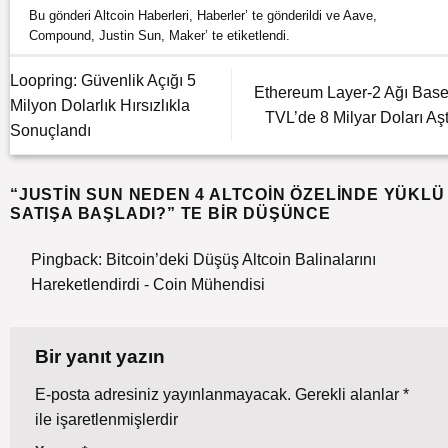
Bu gönderi
Altcoin Haberleri
,
Haberler
’ te gönderildi ve
Aave
,
Compound
,
Justin Sun
,
Maker
’ te etiketlendi.
Loopring: Güvenlik Açığı 5
Ethereum Layer-2 Ağı Base
Milyon Dolarlık Hırsızlıkla
TVL’de 8 Milyar Doları Aşt
Sonuçlandı
“
JUSTIN SUN NEDEN 4 ALTCOIN ÖZELINDE YÜKLÜ
SATIŞA BAŞLADI?
” TE BIR DÜŞÜNCE
Pingback:
Bitcoin’deki Düşüş Altcoin Balinalarını
Hareketlendirdi - Coin Mühendisi
Bir yanıt yazın
E-posta adresiniz yayınlanmayacak.
Gerekli alanlar
*
ile işaretlenmişlerdir