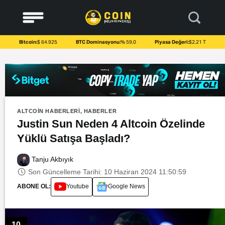
to
content
Bitcoin:
$ 64.925
BTC Dominasyonu:
% 59.0
Piyasa Değeri:
$2.21 T
ALTCOIN HABERLERI
,
HABERLER
Justin Sun Neden 4 Altcoin Özelinde
Yüklü Satışa Başladı?
Tanju Akbıyık
Son Güncelleme Tarihi: 10 Haziran 2024 11:50:59
ABONE OL:
Youtube
Google News
10