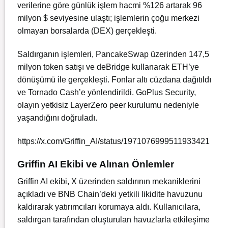
verilerine göre günlük işlem hacmi %126 artarak 96
milyon $ seviyesine ulaştı; işlemlerin çoğu merkezi
olmayan borsalarda (DEX) gerçekleşti.
Saldırganın işlemleri, PancakeSwap üzerinden 147,5
milyon token satışı ve deBridge kullanarak ETH’ye
dönüşümü ile gerçekleşti. Fonlar altı cüzdana dağıtıldı
ve Tornado Cash’e yönlendirildi. GoPlus Security,
olayın yetkisiz LayerZero peer kurulumu nedeniyle
yaşandığını doğruladı.
https://x.com/Griffin_AI/status/1971076999511933421
Griffin AI Ekibi ve Alınan Önlemler
Griffin AI ekibi, X üzerinden saldırının mekaniklerini
açıkladı ve BNB Chain’deki yetkili likidite havuzunu
kaldırarak yatırımcıları korumaya aldı. Kullanıcılara,
saldırgan tarafından oluşturulan havuzlarla etkileşime