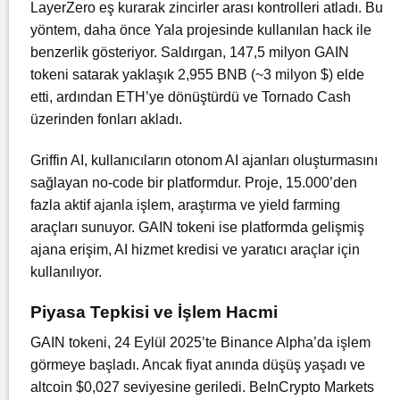
LayerZero eş kurarak zincirler arası kontrolleri atladı. Bu
yöntem, daha önce Yala projesinde kullanılan hack ile
benzerlik gösteriyor. Saldırgan, 147,5 milyon GAIN
tokeni satarak yaklaşık 2,955 BNB (~3 milyon $) elde
etti, ardından ETH’ye dönüştürdü ve Tornado Cash
üzerinden fonları akladı.
Griffin AI, kullanıcıların otonom AI ajanları oluşturmasını
sağlayan no-code bir platformdur. Proje, 15.000’den
fazla aktif ajanla işlem, araştırma ve yield farming
araçları sunuyor. GAIN tokeni ise platformda gelişmiş
ajana erişim, AI hizmet kredisi ve yaratıcı araçlar için
kullanılıyor.
Piyasa Tepkisi ve İşlem Hacmi
GAIN tokeni, 24 Eylül 2025’te
Binance Alpha
’da işlem
görmeye başladı. Ancak fiyat anında düşüş yaşadı ve
altcoin $0,027 seviyesine geriledi. BeInCrypto Markets