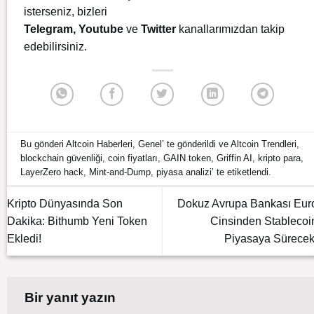
isterseniz, bizleri
Telegram
,
Youtube
ve
Twitter
kanallarımızdan takip
edebilirsiniz.
Bu gönderi
Altcoin Haberleri
,
Genel
’ te gönderildi ve
Altcoin Trendleri
,
blockchain güvenliği
,
coin fiyatları
,
GAIN token
,
Griffin AI
,
kripto para
,
LayerZero hack
,
Mint-and-Dump
,
piyasa analizi
’ te etiketlendi.
Kripto Dünyasında Son
Dokuz Avrupa Bankası Eur
Dakika: Bithumb Yeni Token
Cinsinden Stablecoi
Ekledi!
Piyasaya Sürecek
Bir yanıt yazın