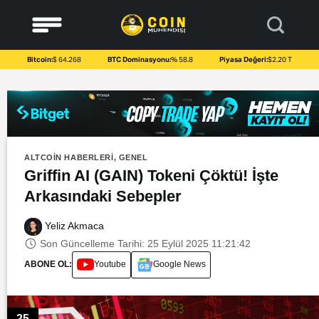
to
content
Bitcoin:
$ 64.268
BTC Dominasyonu:
% 58.8
Piyasa Değeri:
$2.20 T
ALTCOIN HABERLERI
,
GENEL
Griffin AI (GAIN) Tokeni Çöktü! İşte
Arkasındaki Sebepler
Yeliz Akmaca
Son Güncelleme Tarihi: 25 Eylül 2025 11:21:42
ABONE OL:
Youtube
Google News
25