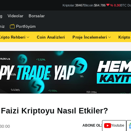
Kriptolar:
38467
Bitcoin:
$64.786
% 0.30
BTC Do
og
Videolar
Borsalar
miz
Portföyüm
Kripto Rehberi
Coin Analizleri
Proje İncelemeleri
Kripto
aizi Kriptoyu Nasıl Etkiler?
ABONE OL:
Youtube
30:00