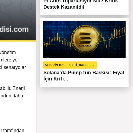
Pi Coin Toparlanıyor Mu? Kritik
Destek Kazanıldı!
k yönetim
mlere yol
ALTCOIN HABERLERI, HABERLER
ici senaryolar
Solana’da Pump.fun Baskısı: Fiyat
İçin Kriti...
ilir. Enerji
enden daha
ar tarafından