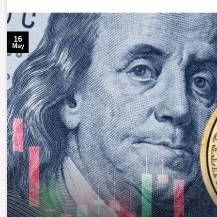
16
May