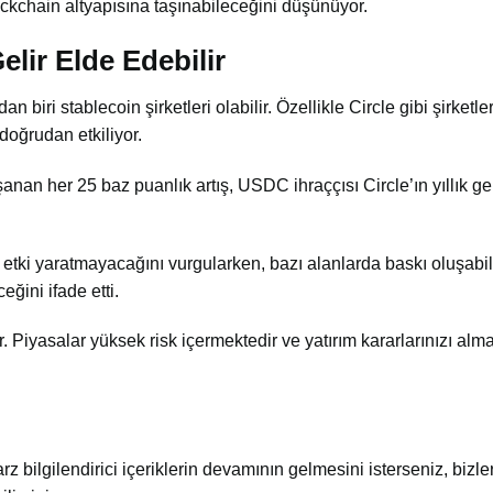
ckchain altyapısına taşınabileceğini düşünüyor.
elir Elde Edebilir
biri stablecoin şirketleri olabilir. Özellikle
Circle
gibi şirketle
 doğrudan etkiliyor.
nan her 25 baz puanlık artış, USDC ihraççısı Circle’ın yıllık gel
 etki yaratmayacağını vurgularken, bazı alanlarda baskı oluşabil
eğini ifade etti.
ır. Piyasalar yüksek risk içermektedir ve yatırım kararlarınızı al
arz bilgilendirici içeriklerin devamının gelmesini isterseniz, bizler