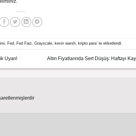
lirsiniz.
rimi
,
Fed
,
Fed Faiz
,
Grayscale
,
kevin warsh
,
kripto para
’ te etiketlendi.
k Uyarı!
Altın Fiyatlarında Sert Düşüş: Haftayı Kay
şaretlenmişlerdir