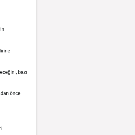
rin
irine
eceğini, bazı
madan önce
i