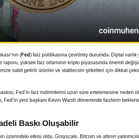
kası’nın (
Fed
) faiz politikasına çevrilmiş durumda. Dijital varlı
raporu, yüksek faiz ortamının kripto piyasasında önemli değişi
enize
sabit getirili ürünler ve stablecoin şirketleri için dikkat çek
ısı, Fed’in faiz indirimlerini uzun süre ertelemesine neden olab
en, Fed’in yeni başkanı
Kevin Warsh
döneminde faizlerin beklen
adeli Baskı Oluşabilir
oin üzerindeki etkisi oldu. Grayscale,
Bitcoin
ve altının yatırımcıl