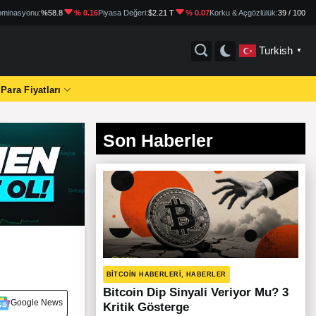
minasyonu:
%58.8
% 0.16
Piyasa Değeri:
$2.21 T
% 0.07
Korku & Açgözlülük:
39 / 100
Turkish
▼
 Para Fiyatları
Son Haberler
BITCOIN HABERLERI, HABERLER
Bitcoin Dip Sinyali Veriyor Mu? 3
Google News
Kritik Gösterge