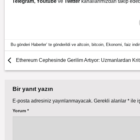
Telegram
,
Youtube
ve
Twitter
kanallarımızdan takip edebi
Bu gönderi
Haberler
’ te gönderildi ve
altcoin
,
bitcoin
,
Ekonomi
,
faiz indi
Ethereum Cephesinde Gerilim Artıyor: Uzmanlardan Kriti
Bir yanıt yazın
E-posta adresiniz yayınlanmayacak.
Gerekli alanlar
*
ile i
Yorum
*