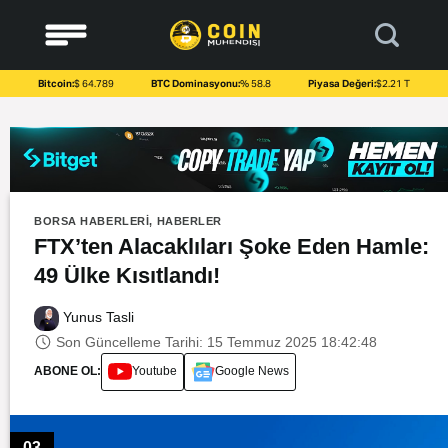
to
content
Bitcoin:
$ 64.789
BTC Dominasyonu:
% 58.8
Piyasa Değeri:
$2.21 T
BORSA HABERLERI
,
HABERLER
FTX’ten Alacaklıları Şoke Eden Hamle:
49 Ülke Kısıtlandı!
Yunus Tasli
Son Güncelleme Tarihi: 15 Temmuz 2025 18:42:48
ABONE OL:
Youtube
Google News
03