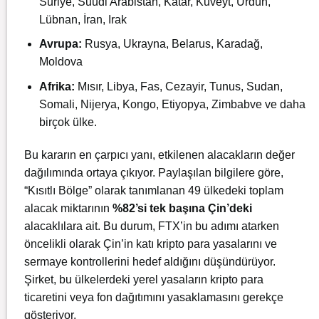
Suriye, Suudi Arabistan, Katar, Kuveyt, Ürdün,
Lübnan, İran, Irak
Avrupa:
Rusya, Ukrayna, Belarus, Karadağ,
Moldova
Afrika:
Mısır, Libya, Fas, Cezayir, Tunus, Sudan,
Somali, Nijerya, Kongo, Etiyopya, Zimbabve ve daha
birçok ülke.
Bu kararın en çarpıcı yanı, etkilenen alacakların değer
dağılımında ortaya çıkıyor. Paylaşılan bilgilere göre,
“Kısıtlı Bölge” olarak tanımlanan 49 ülkedeki toplam
alacak miktarının
%82’si tek başına Çin’deki
alacaklılara ait. Bu durum, FTX’in bu adımı atarken
öncelikli olarak Çin’in katı kripto para yasalarını ve
sermaye kontrollerini hedef aldığını düşündürüyor.
Şirket, bu ülkelerdeki yerel yasaların kripto para
ticaretini veya fon dağıtımını yasaklamasını gerekçe
gösteriyor.