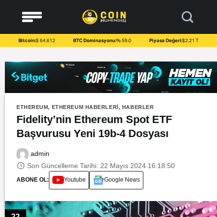
to
content
Bitcoin:
$ 64.612
BTC Dominasyonu:
% 59.0
Piyasa Değeri:
$2.21 T
ETHEREUM
,
ETHEREUM HABERLERI
,
HABERLER
Fidelity’nin Ethereum Spot ETF
Başvurusu Yeni 19b-4 Dosyası
admin
Son Güncelleme Tarihi: 22 Mayıs 2024 16:18:50
ABONE OL:
Youtube
Google News
22