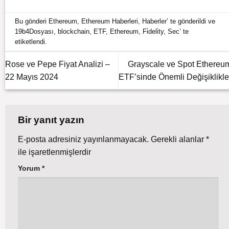
Bu gönderi
Ethereum
,
Ethereum Haberleri
,
Haberler
’ te gönderildi ve
19b4Dosyası
,
blockchain
,
ETF
,
Ethereum
,
Fi̇deli̇ty
,
Sec
’ te
etiketlendi.
Rose ve Pepe Fiyat Analizi –
Grayscale ve Spot Ethereu
22 Mayıs 2024
ETF’sinde Önemli Değişiklikle
Bir yanıt yazın
E-posta adresiniz yayınlanmayacak.
Gerekli alanlar
*
ile işaretlenmişlerdir
Yorum
*